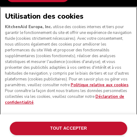
NOUS ACCEPTONS
Utilisation des cookies
KitchenAid Europa, Inc.
utilise des cookies internes et tiers pour
garantir le fonctionnement du site et offrir une expérience de navigation
fluide (cookies strictement nécessaires). Avec votre consentement,
SUIVEZ-NOUS
nous utilisons également des cookies pour améliorer les
performances du site Web et proposer des fonctionnalités
supplémentaires (cookies fonctionnels), réaliser des analyses
statistiques et mesurer l'audience (cookies d'analyse), et vous
présenter des publicités adaptées à vos centres d'intérêt et à vos
habitudes de navigation, y compris par le biais de tiers et sur d'autres
plateformes (cookies publicitaires). Pour en savoir plus ou gérer vos
paramètres, veuillez consulter notre
Politique relative aux cookies
.
Pour connaître la façon dont nous traitons les données personnelles
collectées via les cookies, veuillez consulter notre
Déclaration de
confidentialité
.
© KitchenAid 2026 - Tous droits réservés. KitchenAid et la
forme du robot pâtissier multifonction sont des marques
commerciales aux États-Unis et ailleurs.
TOUT ACCEPTER