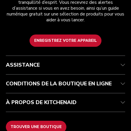
tranquillité d’esprit. Vous recevrez des alertes
d’assistance si vous en avez besoin, ainsi qu’un guide
numérique gratuit sur une sélection de produits pour vous
aider à vous lancer.
ENREGISTREZ VOTRE APPAREIL
Health Check
Conditions générales de vente
La marque
Trouver une boutique
Service après-vente
Expédition et livraison
Notre histoire
ASSISTANCE
Suivez votre commande
Retours et remboursements
Garantie et documents
Imprint
FAQ
Déclaration d’accessibilité
Recupel
ODR
CONDITIONS DE LA BOUTIQUE EN LIGNE
À PROPOS DE KITCHENAID
TROUVER UNE BOUTIQUE