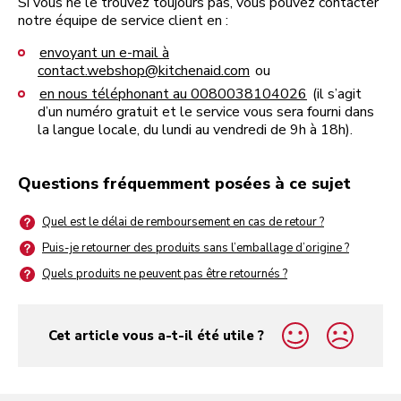
Si vous ne le trouvez toujours pas, vous pouvez contacter
notre équipe de service client en :
envoyant un e-mail à
contact.webshop@kitchenaid.com
ou
en nous téléphonant au 0080038104026
(il s’agit
d’un numéro gratuit et le service vous sera fourni dans
la langue locale, du lundi au vendredi de 9h à 18h).
Questions fréquemment posées à ce sujet
Quel est le délai de remboursement en cas de retour ?
Puis-je retourner des produits sans l’emballage d’origine ?
Quels produits ne peuvent pas être retournés ?
Cet article vous a-t-il été utile ?
yes
no