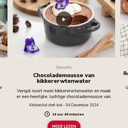
Desserts
s
R
Chocolademousse van
kikkererwtenwater
ar
G
Verspil nooit meer kikkererwtenwater en maak
.
er een heerlijke, luchtige chocolademousse van.
KitchenAid chef-kok - 04 December 2024
14 uur 40 minuten
Duration
MEER LEZEN