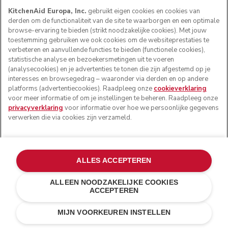
KitchenAid Europa, Inc.
gebruikt eigen cookies en cookies van
derden om de functionaliteit van de site te waarborgen en een optimale
browse-ervaring te bieden (strikt noodzakelijke cookies). Met jouw
toestemming gebruiken we ook cookies om de websiteprestaties te
verbeteren en aanvullende functies te bieden (functionele cookies),
statistische analyse en bezoekersmetingen uit te voeren
(analysecookies) en je advertenties te tonen die zijn afgestemd op je
interesses en browsegedrag – waaronder via derden en op andere
platforms (advertentiecookies). Raadpleeg onze
cookieverklaring
voor meer informatie of om je instellingen te beheren. Raadpleeg onze
privacyverklaring
voor informatie over hoe we persoonlijke gegevens
verwerken die via cookies zijn verzameld.
ALLES ACCEPTEREN
ALLEEN NOODZAKELIJKE COOKIES
ACCEPTEREN
Matzwart
E-MAIL MIJ BIJ
€ 269,00
€ 215,20
BESCHIKBAARHEID
MIJN VOORKEUREN INSTELLEN
Kosten besparen
€ 53,80