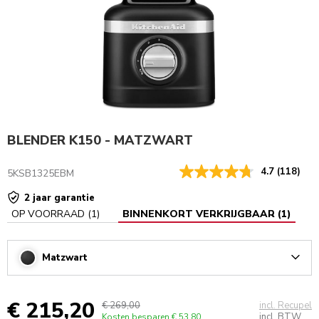
BLENDER K150 - MATZWART
4.7
(118)
5KSB1325EBM
2 jaar garantie
OP VOORRAAD
(
1
)
BINNENKORT VERKRIJGBAAR
(
1
)
Matzwart
Arrow
€ 215,20
€ 269,00
incl. Recupel
incl. BTW
Kosten besparen
€ 53,80