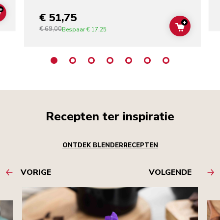
+
€ 51,75
ADD TO CART
+
€ 69,00
ADD TO C
Bespaar
€ 17,25
Recepten ter inspiratie
ONTDEK BLENDERRECEPTEN
VORIGE
VOLGENDE