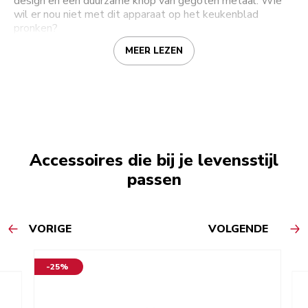
design en een duurzame knop van gegoten metaal. Wie
wil er nou niet met dit apparaat op het keukenblad
pronken?
MEER LEZEN
Accessoires die bij je levensstijl
passen
VORIGE
VOLGENDE
-25%