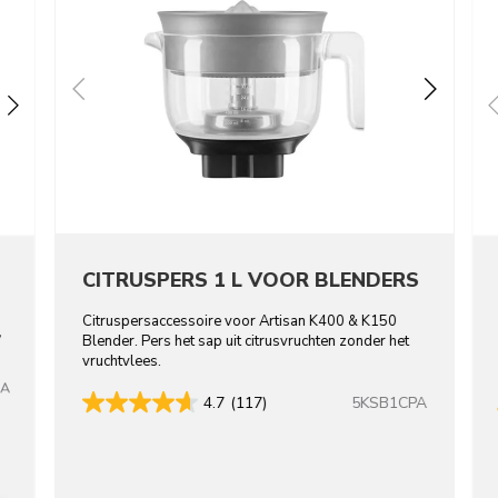
CITRUSPERS 1 L VOOR BLENDERS
Citruspersaccessoire voor Artisan K400 & K150
,
Blender. Pers het sap uit citrusvruchten zonder het
vruchtvlees.
BA
5KSB1CPA
4.7
(117)