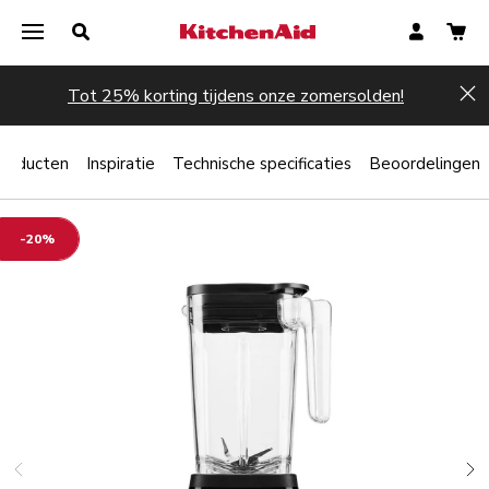
Tot 25% korting tijdens onze zomersolden!
Hi
producten
Inspiratie
Technische specificaties
Beoordelingen
-20%