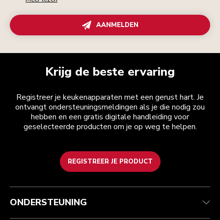
AANMELDEN
Krijg de beste ervaring
Registreer je keukenapparaten met een gerust hart. Je
ontvangt ondersteuningsmeldingen als je die nodig zou
hebben en een gratis digitale handleiding voor
geselecteerde producten om je op weg te helpen.
REGISTREER JE PRODUCT
Health check
Algemene voorwaarden
Het merk
Zoek een winkel
Klantenservice
Verzending en levering
Onze geschiedenis
ONDERSTEUNING
Je bestelling volgen
Retournering en terugbetaling
Garantie en documenten
Imprint
Veelgestelde vragen
Toegankelijkheidsverklaring