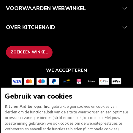
Recupel
ODR
VOORWAARDEN WEBWINKEL
OVER KITCHENAID
ZOEK EEN WINKEL
WE ACCEPTEREN
Gebruik van cookies
VOLG ONS
KitchenAid Europa, Inc.
gebruikt eigen cookies en cookies van
derden om de functionaliteit van de site te waarborgen en een optimale
browse-ervaring te bieden (strikt noodzakelijke cookies). Met jouw
toestemming gebruiken we ook cookies om de websiteprestaties te
verbeteren en aanvullende functies te bieden (functionele cookies),