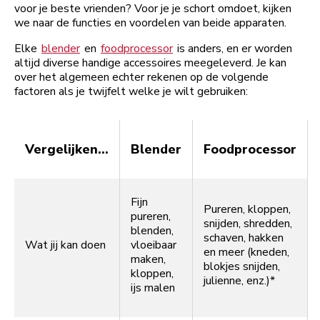
voor je beste vrienden? Voor je je schort omdoet, kijken
we naar de functies en voordelen van beide apparaten.
Elke
blender
en
foodprocessor
is anders, en er worden
altijd diverse handige accessoires meegeleverd. Je kan
over het algemeen echter rekenen op de volgende
factoren als je twijfelt welke je wilt gebruiken:
Vergelijken...
Blender
Foodprocessor
Fijn
Pureren, kloppen,
pureren,
snijden, shredden,
blenden,
schaven, hakken
Wat jij kan doen
vloeibaar
en meer (kneden,
maken,
blokjes snijden,
kloppen,
julienne, enz.)*
ijs malen