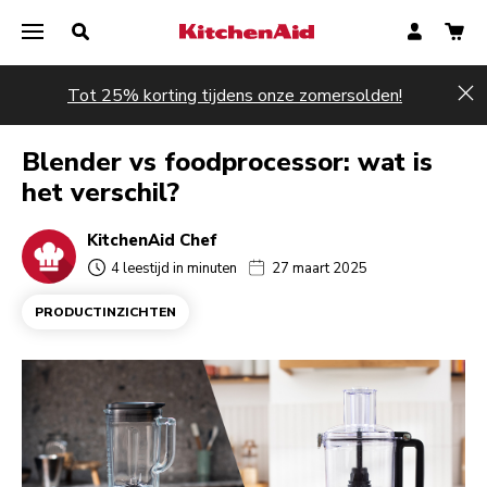
Tot 25% korting tijdens onze zomersolden!
Hi
Blender vs foodprocessor: wat is
het verschil?
KitchenAid Chef
4 leestijd in minuten
27 maart 2025
PRODUCTINZICHTEN