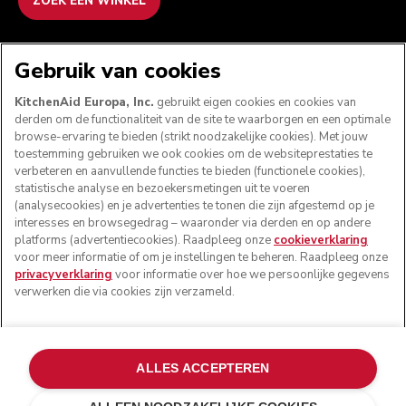
ZOEK EEN WINKEL
WE ACCEPTEREN
Gebruik van cookies
KitchenAid Europa, Inc.
gebruikt eigen cookies en cookies van
derden om de functionaliteit van de site te waarborgen en een optimale
browse-ervaring te bieden (strikt noodzakelijke cookies). Met jouw
VOLG ONS
toestemming gebruiken we ook cookies om de websiteprestaties te
verbeteren en aanvullende functies te bieden (functionele cookies),
statistische analyse en bezoekersmetingen uit te voeren
(analysecookies) en je advertenties te tonen die zijn afgestemd op je
interesses en browsegedrag – waaronder via derden en op andere
platforms (advertentiecookies). Raadpleeg onze
cookieverklaring
voor meer informatie of om je instellingen te beheren. Raadpleeg onze
privacyverklaring
voor informatie over hoe we persoonlijke gegevens
verwerken die via cookies zijn verzameld.
© KitchenAid 2026 - Alle rechten voorbehouden.
ALLES ACCEPTEREN
KitchenAid en het design van de keukenrobot zijn
handelsmerken in de Verenigde Staten en andere landen.