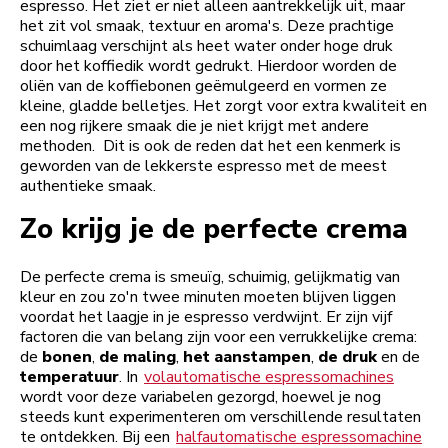
espresso. Het ziet er niet alleen aantrekkelijk uit, maar
het zit vol smaak, textuur en aroma's. Deze prachtige
schuimlaag verschijnt als heet water onder hoge druk
door het koffiedik wordt gedrukt. Hierdoor worden de
oliën van de koffiebonen geëmulgeerd en vormen ze
kleine, gladde belletjes. Het zorgt voor extra kwaliteit en
een nog rijkere smaak die je niet krijgt met andere
methoden. Dit is ook de reden dat het een kenmerk is
geworden van de lekkerste espresso met de meest
authentieke smaak.
Zo krijg je de perfecte crema
De perfecte crema is smeuïg, schuimig, gelijkmatig van
kleur en zou zo'n twee minuten moeten blijven liggen
voordat het laagje in je espresso verdwijnt. Er zijn vijf
factoren die van belang zijn voor een verrukkelijke crema:
de
bonen
,
de maling
,
het aanstampen
,
de druk
en de
temperatuur
. In
volautomatische espressomachines
wordt voor deze variabelen gezorgd, hoewel je nog
steeds kunt experimenteren om verschillende resultaten
te ontdekken. Bij een
halfautomatische espressomachine