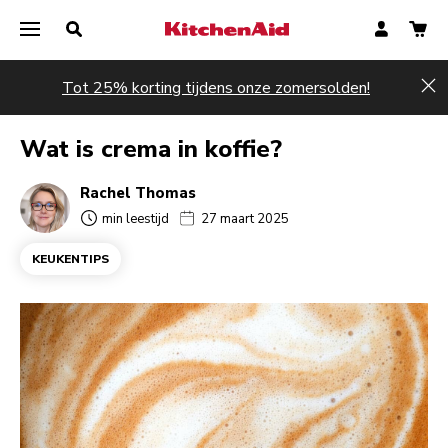
Tot 25% korting tijdens onze zomersolden!
Hi
Wat is crema in koffie?
Rachel Thomas
min leestijd
27 maart 2025
KEUKENTIPS