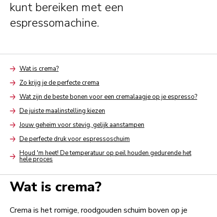
kunt bereiken met een
espressomachine.
Wat is crema?
Arrow
Zo krijg je de perfecte crema
Arrow
Wat zijn de beste bonen voor een cremalaagje op je espresso?
Arrow
De juiste maalinstelling kiezen
Arrow
Jouw geheim voor stevig, gelijk aanstampen
Arrow
De perfecte druk voor espressoschuim
Arrow
Houd 'm heet! De temperatuur op peil houden gedurende het
hele proces
Arrow
Wat is crema?
Crema is het romige, roodgouden schuim boven op je