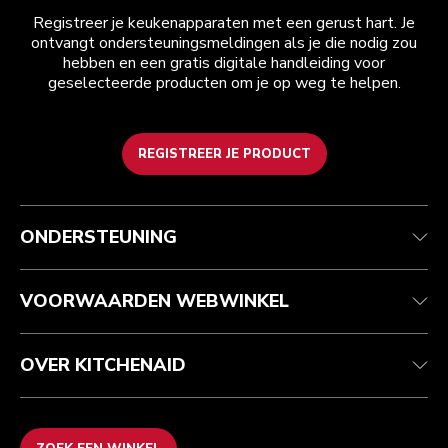
Registreer je keukenapparaten met een gerust hart. Je
ontvangt ondersteuningsmeldingen als je die nodig zou
hebben en een gratis digitale handleiding voor
geselecteerde producten om je op weg te helpen.
REGISTREER JE PRODUCT
Health check
Algemene voorwaarden
Het merk
Zoek een winkel
Klantenservice
Verzending en levering
Onze geschiedenis
ONDERSTEUNING
Je bestelling volgen
Retournering en terugbetaling
Garantie en documenten
Imprint
Veelgestelde vragen
Toegankelijkheidsverklaring
Recupel
ODR
VOORWAARDEN WEBWINKEL
OVER KITCHENAID