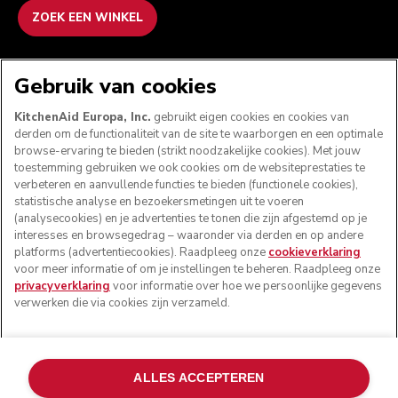
ZOEK EEN WINKEL
WE ACCEPTEREN
Gebruik van cookies
KitchenAid Europa, Inc.
gebruikt eigen cookies en cookies van
derden om de functionaliteit van de site te waarborgen en een optimale
browse-ervaring te bieden (strikt noodzakelijke cookies). Met jouw
VOLG ONS
toestemming gebruiken we ook cookies om de websiteprestaties te
verbeteren en aanvullende functies te bieden (functionele cookies),
statistische analyse en bezoekersmetingen uit te voeren
(analysecookies) en je advertenties te tonen die zijn afgestemd op je
interesses en browsegedrag – waaronder via derden en op andere
platforms (advertentiecookies). Raadpleeg onze
cookieverklaring
voor meer informatie of om je instellingen te beheren. Raadpleeg onze
privacyverklaring
voor informatie over hoe we persoonlijke gegevens
verwerken die via cookies zijn verzameld.
© KitchenAid 2026 - Alle rechten voorbehouden.
ALLES ACCEPTEREN
KitchenAid en het design van de keukenrobot zijn