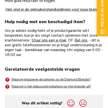
mooi glad resultaat te krijgen.
MELD JE NU AAN
Hier vind je de gebruikershandleidingen voor jouw blender
Hulp nodig met een beschadigd item?
Als je advies nodig hebt of je productgarantie wilt
bespreken, kun je als volgt contact opnemen met onze
klantenservice:
Stuur ons een e-mail
OF
Bel ons
- dit is
een gratis telefoonnummer en je krijgt ondersteuning in je
eigen taal - bereikbaar van maandag t/m vrijdag van 9.00 -
18.00 uur.
Gerelateerde veelgestelde vragen
Waarom knipperen de lampjes op de Diamond Blender?
Waarom is het statuscontrolelampje op mijn blender uit?
Was dit artikel nuttig?
yes
no