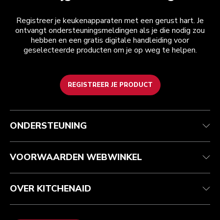
Registreer je keukenapparaten met een gerust hart. Je
ontvangt ondersteuningsmeldingen als je die nodig zou
hebben en een gratis digitale handleiding voor
geselecteerde producten om je op weg te helpen.
REGISTREER JE PRODUCT
Health check
Algemene voorwaarden
Het merk
Zoek een winkel
Klantenservice
Verzending en levering
Onze geschiedenis
ONDERSTEUNING
Je bestelling volgen
Retournering en terugbetaling
Garantie en documenten
Imprint
Veelgestelde vragen
Toegankelijkheidsverklaring
Recupel
ODR
VOORWAARDEN WEBWINKEL
OVER KITCHENAID