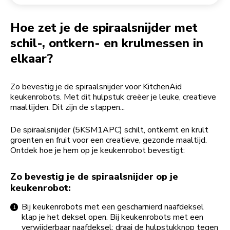
Een bestelling retourneren
Koffiemolen
My Account
Hoe zet je de spiraalsnijder met
schil-, ontkern- en krulmessen in
elkaar?
Zo bevestig je de spiraalsnijder voor KitchenAid
keukenrobots. Met dit hulpstuk creëer je leuke, creatieve
maaltijden. Dit zijn de stappen...
De spiraalsnijder (5KSM1APC) schilt, ontkernt en krult
groenten en fruit voor een creatieve, gezonde maaltijd.
Ontdek hoe je hem op je keukenrobot bevestigt:
Zo bevestig je de spiraalsnijder op je
keukenrobot:
Bij keukenrobots met een gescharnierd naafdeksel
klap je het deksel open. Bij keukenrobots met een
verwijderbaar naafdeksel: draai de hulpstukknop tegen