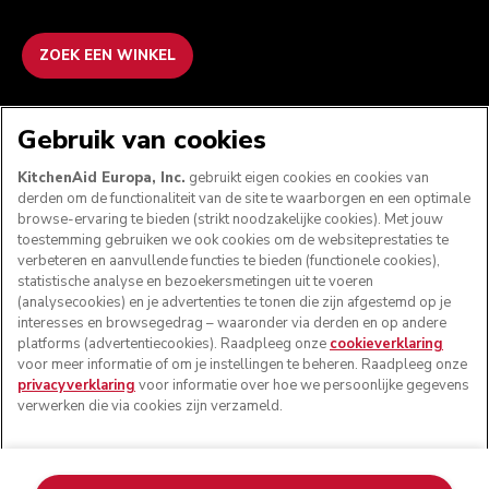
ZOEK EEN WINKEL
WE ACCEPTEREN
Gebruik van cookies
KitchenAid Europa, Inc.
gebruikt eigen cookies en cookies van
derden om de functionaliteit van de site te waarborgen en een optimale
browse-ervaring te bieden (strikt noodzakelijke cookies). Met jouw
VOLG ONS
toestemming gebruiken we ook cookies om de websiteprestaties te
verbeteren en aanvullende functies te bieden (functionele cookies),
statistische analyse en bezoekersmetingen uit te voeren
(analysecookies) en je advertenties te tonen die zijn afgestemd op je
interesses en browsegedrag – waaronder via derden en op andere
platforms (advertentiecookies). Raadpleeg onze
cookieverklaring
voor meer informatie of om je instellingen te beheren. Raadpleeg onze
privacyverklaring
voor informatie over hoe we persoonlijke gegevens
verwerken die via cookies zijn verzameld.
© KitchenAid 2026 - Alle rechten voorbehouden.