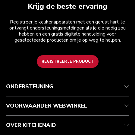
Krijg de beste ervaring
Registreer je keukenapparaten met een gerust hart. Je
ontvangt ondersteuningsmeldingen als je die nodig zou
hebben en een gratis digitale handleiding voor
geselecteerde producten om je op weg te helpen.
REGISTREER JE PRODUCT
Health check
Algemene voorwaarden
Het merk
Zoek een winkel
Klantenservice
Verzending en levering
Onze geschiedenis
ONDERSTEUNING
Je bestelling volgen
Retournering en terugbetaling
Garantie en documenten
Imprint
Veelgestelde vragen
Toegankelijkheidsverklaring
Recupel
ODR
VOORWAARDEN WEBWINKEL
OVER KITCHENAID