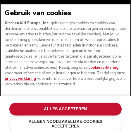
WE ACCEPTEREN
Gebruik van cookies
KitchenAid Europa, Inc.
gebruikt eigen cookies en cookies van
derden om de functionaliteit van de site te waarborgen en een optimale
browse-ervaring te bieden (strikt noodzakelijke cookies). Met jouw
VOLG ONS
toestemming gebruiken we ook cookies om de websiteprestaties te
verbeteren en aanvullende functies te bieden (functionele cookies),
statistische analyse en bezoekersmetingen uit te voeren
(analysecookies) en je advertenties te tonen die zijn afgestemd op je
interesses en browsegedrag – waaronder via derden en op andere
platforms (advertentiecookies). Raadpleeg onze
cookieverklaring
voor meer informatie of om je instellingen te beheren. Raadpleeg onze
privacyverklaring
voor informatie over hoe we persoonlijke gegevens
verwerken die via cookies zijn verzameld.
© KitchenAid 2026 - Alle rechten voorbehouden.
ALLES ACCEPTEREN
KitchenAid en het design van de keukenrobot zijn
handelsmerken in de Verenigde Staten en andere landen.
ALLEEN NOODZAKELIJKE COOKIES
ACCEPTEREN
Mijn cookies beheren
Privacyverklaring
Cookiebeleid