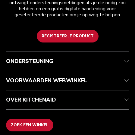
ontvangt ondersteuningsmeldingen als je die nodig zou
hebben en een gratis digitale handleiding voor
geselecteerde producten om je op weg te helpen.
REGISTREER JE PRODUCT
Health check
Algemene voorwaarden
Het merk
Zoek een winkel
Klantenservice
Verzending en levering
Onze geschiedenis
ONDERSTEUNING
Je bestelling volgen
Retournering en terugbetaling
Garantie en documenten
Imprint
Veelgestelde vragen
Toegankelijkheidsverklaring
Recupel
ODR
VOORWAARDEN WEBWINKEL
OVER KITCHENAID
ZOEK EEN WINKEL