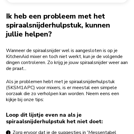
Een bestelling retourneren
Koffiemolen
My Account
Ik heb een probleem met het
spiraalsnijderhulpstuk, kunnen
jullie helpen?
Wanneer de spiraalsnijder wel is aangesloten is op je
KitchenAid mixer en toch niet werkt, kun je de volgende
dingen controleren. Zo krijg je jouw spiraalsnijder weer aan
de praat...
Als je problemen hebt met je spiraalsnijderhulpstuk
(5KSM1APC) voor mixers, is er meestal een simpele
oorzaak die zo verholpen kan worden. Neem eens een
kijkje bij onze tips:
Loop dit lijstje even na als je
spiraalsnijderhulpstuk het niet doet:
Zorg ervoor dat je de suggesties in 'Messentabel