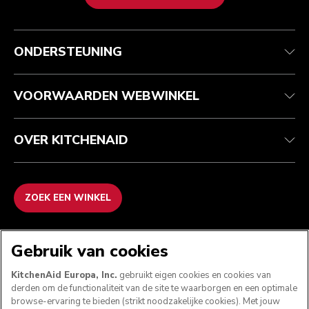
Health check
Algemene voorwaarden
Het merk
Zoek een winkel
Klantenservice
Verzending en levering
Onze geschiedenis
ONDERSTEUNING
Je bestelling volgen
Retournering en terugbetaling
Garantie en documenten
Imprint
Veelgestelde vragen
Toegankelijkheidsverklaring
Recupel
ODR
VOORWAARDEN WEBWINKEL
OVER KITCHENAID
ZOEK EEN WINKEL
WE ACCEPTEREN
Gebruik van cookies
KitchenAid Europa, Inc.
gebruikt eigen cookies en cookies van
derden om de functionaliteit van de site te waarborgen en een optimale
browse-ervaring te bieden (strikt noodzakelijke cookies). Met jouw
VOLG ONS