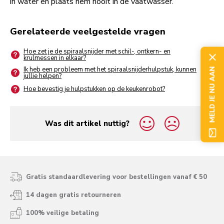
in water en plaats hem nooit in de vaatwasser.
Gerelateerde veelgestelde vragen
Hoe zet je de spiraalsnijder met schil-, ontkern- en
krulmessen in elkaar?
Ik heb een probleem met het spiraalsnijderhulpstuk, kunnen
MELD JE NU AAN
jullie helpen?
Hoe bevestig je hulpstukken op de keukenrobot?
Was dit artikel nuttig?
yes
no
Gratis standaardlevering voor bestellingen vanaf € 50
14 dagen gratis retourneren
100% veilige betaling