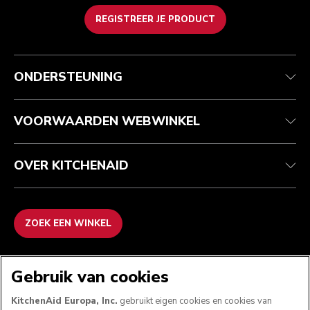
REGISTREER JE PRODUCT
Health check
Algemene voorwaarden
Het merk
Zoek een winkel
Klantenservice
Verzending en levering
Onze geschiedenis
ONDERSTEUNING
Je bestelling volgen
Retournering en terugbetaling
Garantie en documenten
Imprint
Veelgestelde vragen
Toegankelijkheidsverklaring
Recupel
ODR
VOORWAARDEN WEBWINKEL
OVER KITCHENAID
ZOEK EEN WINKEL
WE ACCEPTEREN
Gebruik van cookies
KitchenAid Europa, Inc.
gebruikt eigen cookies en cookies van