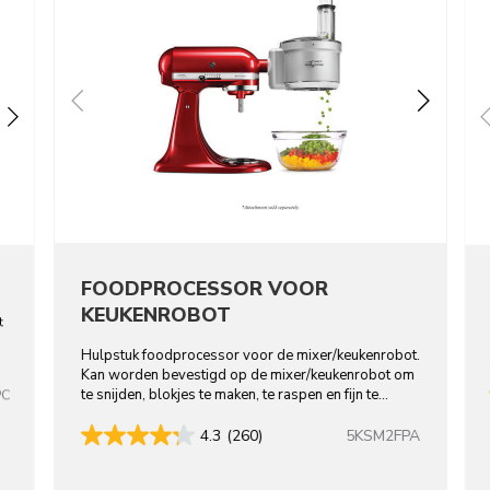
FOODPROCESSOR VOOR
KEUKENROBOT
t
Hulpstuk foodprocessor voor de mixer/keukenrobot.
Kan worden bevestigd op de mixer/keukenrobot om
te snijden, blokjes te maken, te raspen en fijn te
PC
snijden.
5KSM2FPA
4.3
(260)