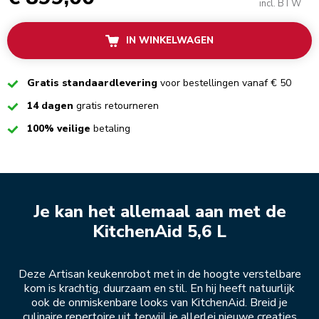
incl. BTW
IN WINKELWAGEN
Checked
Gratis standaardlevering
voor bestellingen vanaf € 50
Checked
14 dagen
gratis retourneren
Checked
100% veilige
betaling
Je kan het allemaal aan met de
KitchenAid 5,6 L
Deze Artisan keukenrobot met in de hoogte verstelbare
kom is krachtig, duurzaam en stil. En hij heeft natuurlijk
ook de onmiskenbare looks van KitchenAid. Breid je
culinaire repertoire uit terwijl je allerlei nieuwe creaties