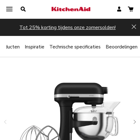
Tot 25% korting tijdens onze zomersolden!
Hi
producten
Inspiratie
Technische specificaties
Beoordelingen