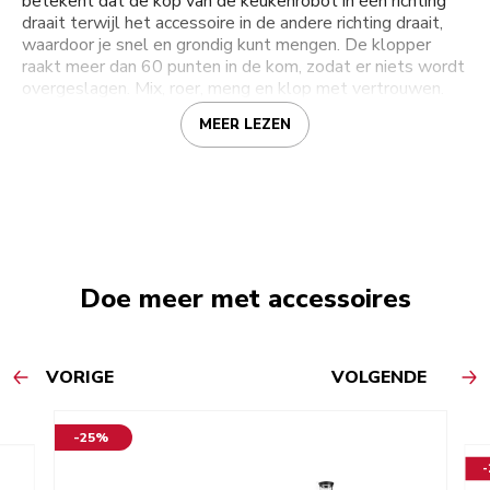
betekent dat de kop van de keukenrobot in één richting
draait terwijl het accessoire in de andere richting draait,
waardoor je snel en grondig kunt mengen. De klopper
raakt meer dan 60 punten in de kom, zodat er niets wordt
overgeslagen. Mix, roer, meng en klop met vertrouwen.
MEER LEZEN
Doe meer met accessoires
VORIGE
VOLGENDE
-25%