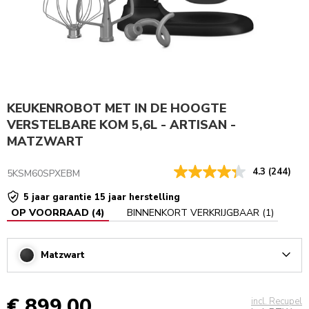
KEUKENROBOT MET IN DE HOOGTE
VERSTELBARE KOM 5,6L - ARTISAN -
MATZWART
4.3
(244)
5KSM60SPXEBM
5 jaar garantie 15 jaar herstelling
OP VOORRAAD
(
4
)
BINNENKORT VERKRIJGBAAR
(
1
)
Matzwart
Arrow
€ 899,00
incl. Recupel