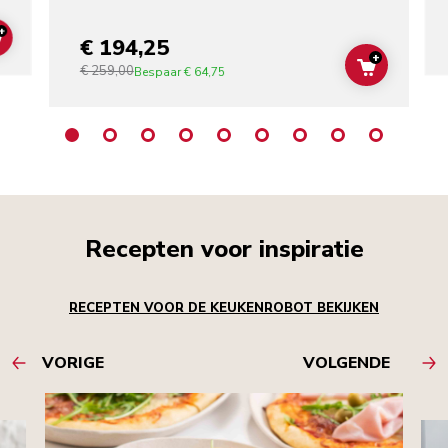
+
€ 194,25
ADD TO CART
+
€ 259,00
ADD TO C
Bespaar
€ 64,75
Recepten voor inspiratie
RECEPTEN VOOR DE KEUKENROBOT BEKIJKEN
VORIGE
VOLGENDE