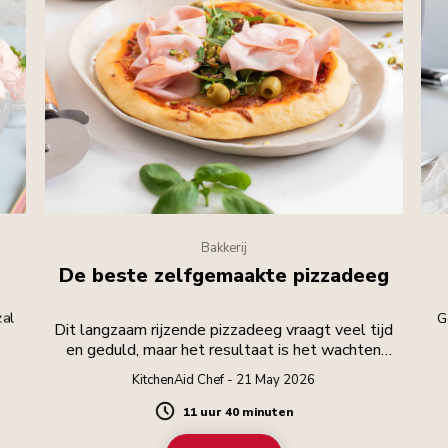
Bakkerij
De beste zelfgemaakte pizzadeeg
zal
G
Dit langzaam rijzende pizzadeeg vraagt veel tijd
en geduld, maar het resultaat is het wachten
waard.
KitchenAid Chef - 21 May 2026
11 uur 40 minuten
Duration