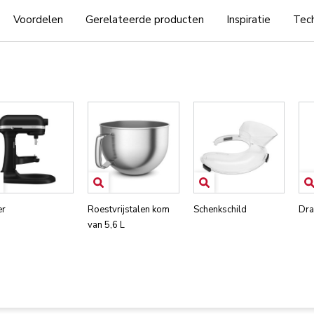
Voordelen
Gerelateerde producten
Inspiratie
Tech
er
Roestvrijstalen kom
Schenkschild
Dra
van 5,6 L