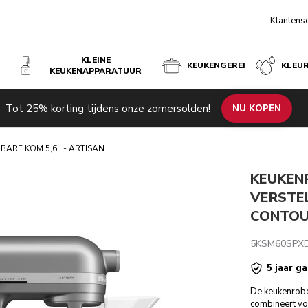
Klantens
KLEINE
KEUKENGEREI
KLEU
KEUKENAPPARATUUR
L - ARTISAN - CONTOUR ZILVER
Tot 25% korting tijdens onze zomersolden!
de producten
Inspiratie
Technische specificaties
NU KOPEN
Beoordeli
ARE KOM 5,6L - ARTISAN
KEUKEN
VERSTEL
CONTOU
5KSM60SPX
5 jaar ga
De keukenrobo
combineert vo