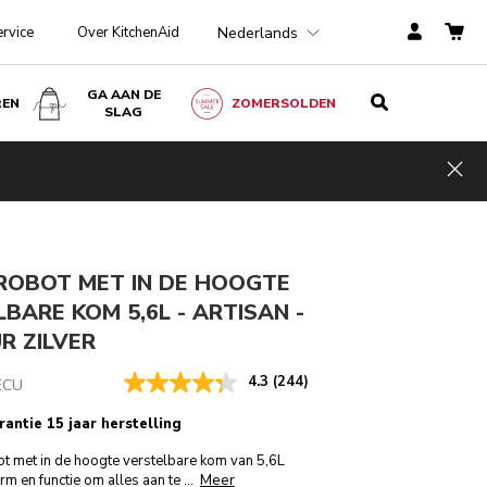
Nederlands
ervice
Over KitchenAid
GA AAN DE
REN
ZOMERSOLDEN
SLAG
Contour zilver
E-MAIL MIJ BIJ BESCHIKBAARHEID
€ 899,00
Hid
incl. BTW
ngen
ROBOT MET IN DE HOOGTE
BARE KOM 5,6L - ARTISAN -
R ZILVER
4.3
(244)
ECU
rantie 15 jaar herstelling
t met in de hoogte verstelbare kom van 5,6L
Meer
rm en functie om alles aan te
...