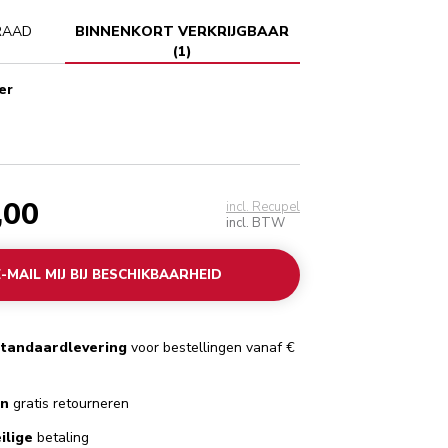
RAAD
BINNENKORT VERKRIJGBAAR
(
1
)
er
er
,00
incl. Recupel
incl. BTW
E-MAIL MIJ BIJ BESCHIKBAARHEID
standaardlevering
voor bestellingen vanaf €
en
gratis retourneren
ilige
betaling