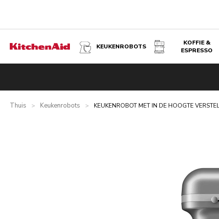
KOFFIE &
KEUKENROBOTS
ESPRESSO
KEUKENROBOT MET IN DE HOOGTE VERSTELBARE KOM 5,6
Overzicht
Wat zit er in de doos?
Voordelen
Gerelateer
Thuis
Keukenrobots
>
>
KEUKENROBOT MET IN DE HOOGTE VERSTELB