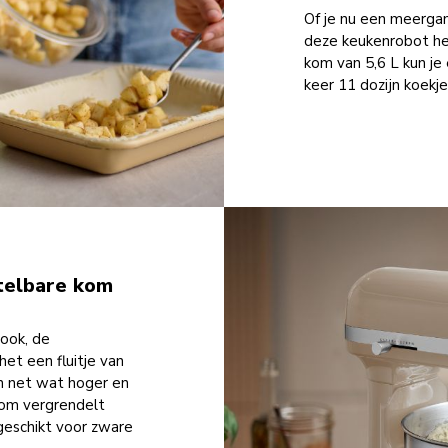
Of je nu een meergan
deze keukenrobot hee
kom van 5,6 L kun je
keer 11 dozijn koekj
stelbare kom
ook, de
et een fluitje van
jn net wat hoger en
kom vergrendelt
 geschikt voor zware