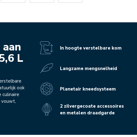
l aan
In hoogte verstelbare kom
5,6 L
Langzame mengsnelheid
erstelbare
atuurlijk ook
Planetair kneedsysteem
 culinaire
s vouwt,
2 zilvergecoate accessoires
en metalen draadgarde