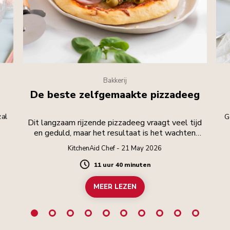
Bakkerij
De beste zelfgemaakte pizzadeeg
zal
G
Dit langzaam rijzende pizzadeeg vraagt veel tijd
en geduld, maar het resultaat is het wachten
waard.
KitchenAid Chef - 21 May 2026
11 uur 40 minuten
Duration
MEER LEZEN