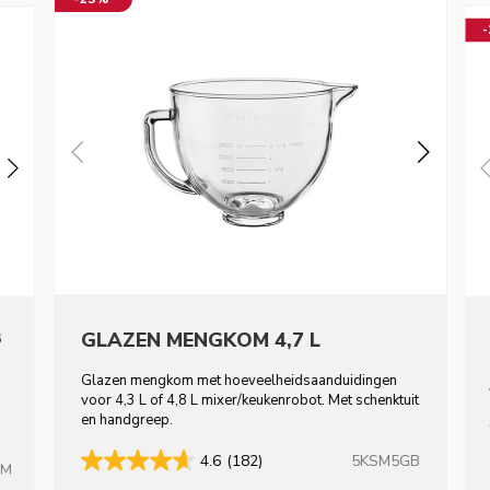
8
GLAZEN MENGKOM 4,7 L
Glazen mengkom met hoeveelheidsaanduidingen
voor 4,3 L of 4,8 L mixer/keukenrobot. Met schenktuit
en handgreep.
5KSM5GB
4.6
(182)
HM