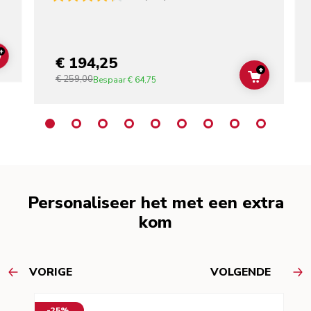
+
€ 194,25
ADD TO CART
+
€ 259,00
ADD TO C
Bespaar
€ 64,75
Personaliseer het met een extra
kom
VORIGE
VOLGENDE
-25%