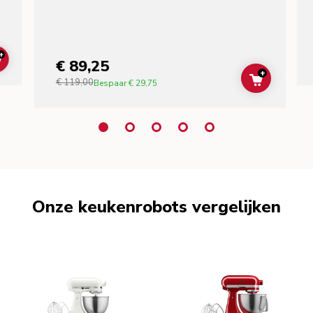
+
€ 89,25
ADD TO CART
+
€ 119,00
ADD TO C
Bespaar
€ 29,75
Onze keukenrobots vergelijken