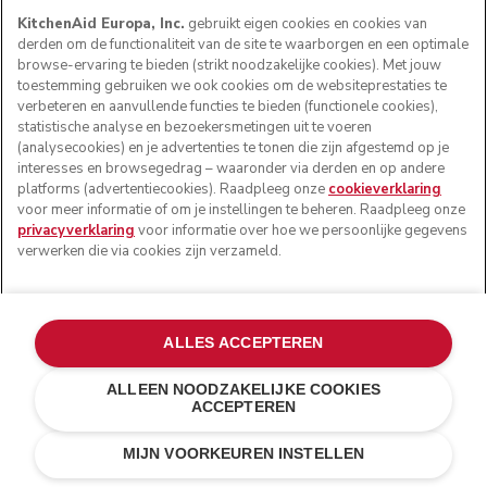
KitchenAid Europa, Inc.
gebruikt eigen cookies en cookies van
derden om de functionaliteit van de site te waarborgen en een optimale
browse-ervaring te bieden (strikt noodzakelijke cookies). Met jouw
toestemming gebruiken we ook cookies om de websiteprestaties te
verbeteren en aanvullende functies te bieden (functionele cookies),
statistische analyse en bezoekersmetingen uit te voeren
(analysecookies) en je advertenties te tonen die zijn afgestemd op je
interesses en browsegedrag – waaronder via derden en op andere
platforms (advertentiecookies). Raadpleeg onze
cookieverklaring
voor meer informatie of om je instellingen te beheren. Raadpleeg onze
privacyverklaring
voor informatie over hoe we persoonlijke gegevens
verwerken die via cookies zijn verzameld.
ALLES ACCEPTEREN
ALLEEN NOODZAKELIJKE COOKIES
ACCEPTEREN
Matzwart
€ 449,00
IN WINKELWAGEN
€ 359,20
MIJN VOORKEUREN INSTELLEN
Kosten besparen
€ 89,80