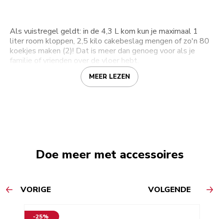
Als vuistregel geldt: in de 4,3 L kom kun je maximaal 1
liter room kloppen, 2,5 kilo cakebeslag mengen of zo'n 80
koekjes maken (2)! Dat is meer dan genoeg voor als je
familie of vrienden over de vloer hebt.
MEER LEZEN
Doe meer met accessoires
VORIGE
VOLGENDE
-25%