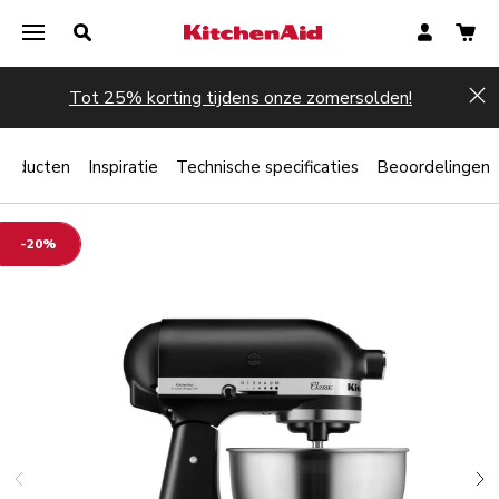
Tot 25% korting tijdens onze zomersolden!
Hi
producten
Inspiratie
Technische specificaties
Beoordelingen
-20%