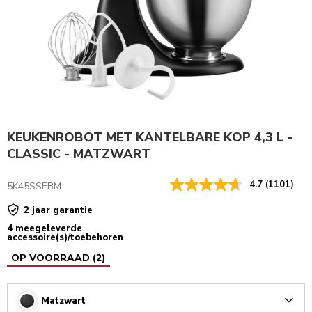
KEUKENROBOT MET KANTELBARE KOP 4,3 L -
CLASSIC - MATZWART
4.7
(1101)
5K45SSEBM
2 jaar garantie
4 meegeleverde
accessoire(s)/toebehoren
OP VOORRAAD
(
2
)
Matzwart
Arrow