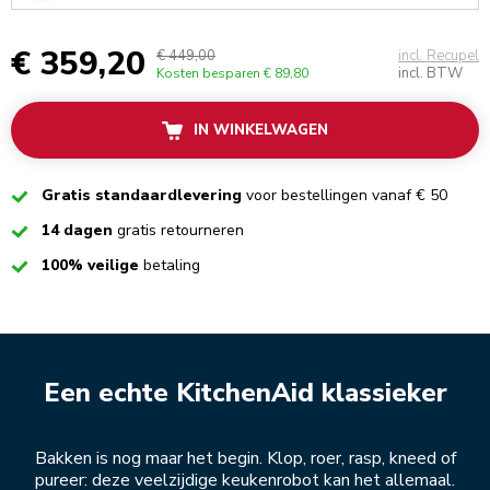
€ 359,20
€ 449,00
incl. Recupel
incl. BTW
Kosten besparen
€ 89,80
IN WINKELWAGEN
Checked
Gratis standaardlevering
voor bestellingen vanaf € 50
Checked
14 dagen
gratis retourneren
Checked
100% veilige
betaling
Een echte KitchenAid klassieker
Bakken is nog maar het begin. Klop, roer, rasp, kneed of
pureer: deze veelzijdige keukenrobot kan het allemaal.