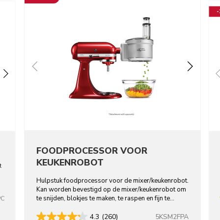
FOODPROCESSOR VOOR
KEUKENROBOT
t
Hulpstuk foodprocessor voor de mixer/keukenrobot.
Kan worden bevestigd op de mixer/keukenrobot om
te snijden, blokjes te maken, te raspen en fijn te
PC
snijden.
5KSM2FPA
4.3
(260)