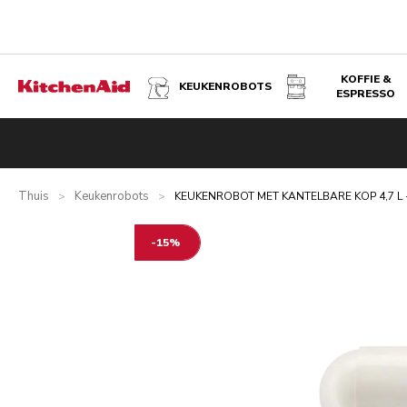
KOFFIE &
KEUKENROBOTS
ESPRESSO
KEUKENROBOT MET KANTELBARE KOP 4,7 L - ARTISAN -
Overzicht
Wat zit er in de doos?
Voordelen
Gerelateer
Thuis
Keukenrobots
>
>
KEUKENROBOT MET KANTELBARE KOP 4,7 L 
-15%