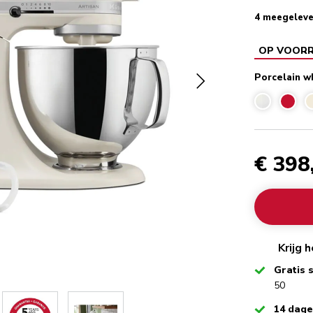
4 meegeleve
OP VOOR
Porcelain w
€ 398
Krijg 
Checked
Gratis 
50
Checked
14 dag