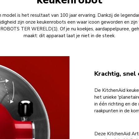
n model is het resultaat van 100 jaar ervaring. Dankzij de legend
jdigheid zijn onze keukenrobots een waar icoon geworden en zijn 
OTS TER WERELD(1). Of je nu koekjes, aardappelpuree, geh
maakt: dit apparaat laat je niet in de steek.
Krachtig, snel
De KitchenAid keuke
het unieke 'planetai
in één richting en d
raakpunten in de ko
Deze KitchenAid Arti