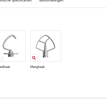
nische specificaties
Beoordelingen
edhaak
Menghaak