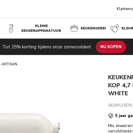
Klantens
KLEINE
KEUKENGEREI
KLEU
KEUKENAPPARATUUR
 PORCELAIN WHITE
Tot 25% korting tijdens onze zomersolden!
de producten
Inspiratie
Technische specificaties
NU KOPEN
Beoordeli
- ARTISAN
KEUKEN
KOP 4,7
WHITE
5KSM125EPL
5 jaar ga
Mix, kneed en 
verschillende s