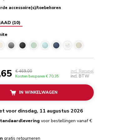
rde accessoire(s)/toebehoren
RAAD
(
10
)
hite
Porcelain white
,65
€ 469,00
incl. Recupel
incl. BTW
Kosten besparen
€ 70,35
IN WINKELWAGEN
het voor dinsdag, 11 augustus 2026
standaardlevering
voor bestellingen vanaf €
en
gratis retourneren