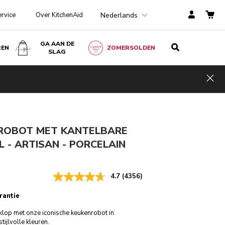
Nederlands
ervice
Over KitchenAid
GA AAN DE
REN
ZOMERSOLDEN
SLAG
Porcelain white
€ 469,00
IN WINKELWAGEN
€ 398,65
Kosten
Hid
ngen
incl. BTW
besparen
€ 70,35
ROBOT MET KANTELBARE
 L - ARTISAN - PORCELAIN
4.7
(4356)
rantie
klop met onze iconische keukenrobot in
tijlvolle kleuren.