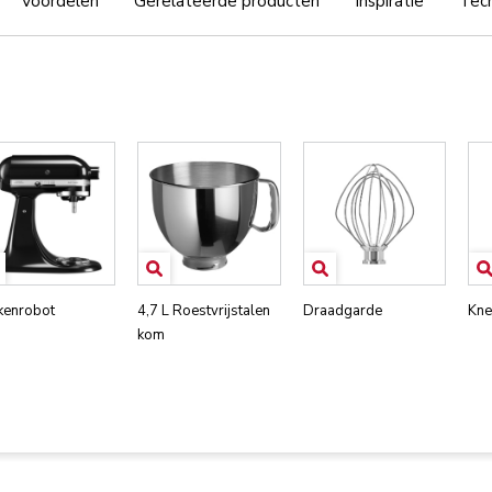
Voordelen
Gerelateerde producten
Inspiratie
Tech
kenrobot
4,7 L Roestvrijstalen
Draadgarde
Kne
kom