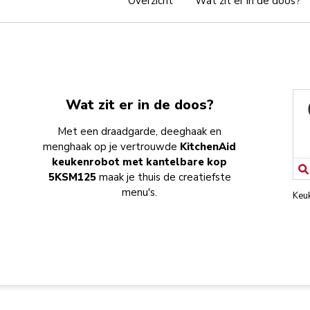
Overzicht
Wat zit er in de doos?
Wat zit er in de doos?
Met een draadgarde, deeghaak en
menghaak op je vertrouwde
KitchenAid
keukenrobot met kantelbare kop
5KSM125
maak je thuis de creatiefste
menu's.
Keu