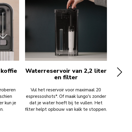
koffie
Waterreservoir van 2,2 liter
en filter
proberen
Vul het reservoir voor maximaal 20
De lekba
schien
espressoshots*. Of maak lungo's zonder
je m
r kun je
dat je water hoeft bij te vullen. Het
koffieho
n.
filter helpt opbouw van kalk te stoppen.
e