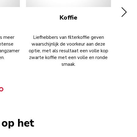
o
Koffie
ts meer
Liefhebbers van filterkoffie geven
Je espr
intense
waarschijnlijk de voorkeur aan deze
water 
langzamer
optie, met als resultaat een volle kop
Voor wi
en.
zwarte koffie met een volle en ronde
smaak.
op het