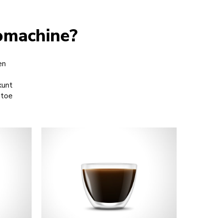
omachine?
en
kunt
 toe