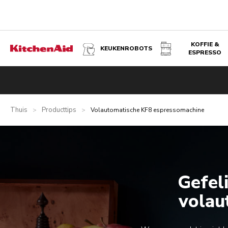
KOFFIE &
KEUKENROBOTS
ESPRESSO
Thuis
Producttips
>
>
Volautomatische KF8 espressomachine
Gefel
volau