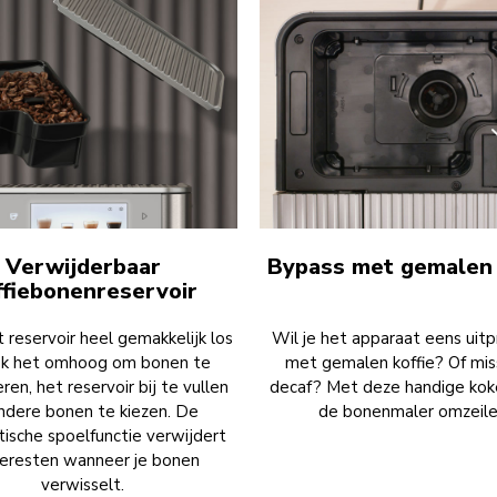
Verwijderbaar
Bypass met gemalen 
ffiebonenreservoir
t reservoir heel gemakkelijk los
Wil je het apparaat eens uit
ek het omhoog om bonen te
met gemalen koffie? Of mis
ren, het reservoir bij te vullen
decaf? Met deze handige koke
ndere bonen te kiezen. De
de bonenmaler omzeile
ische spoelfunctie verwijdert
ieresten wanneer je bonen
verwisselt.