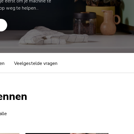
je eerst om je machine te
op weg te helpen...
en
Veelgestelde vragen
kennen
alle