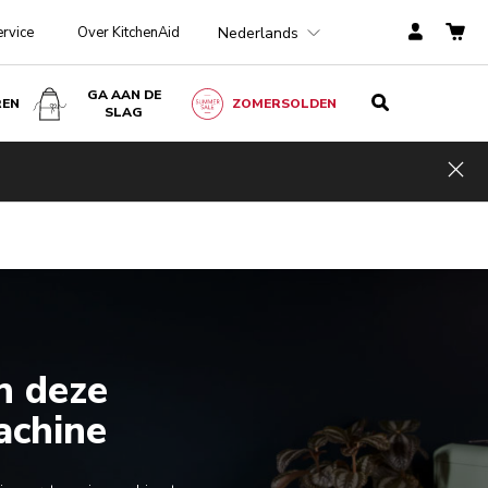
Nederlands
ervice
Over KitchenAid
GA AAN DE
REN
ZOMERSOLDEN
SLAG
Hid
n deze
achine