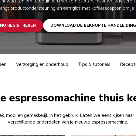
unt wachten om te beginnen met koffiezetten, maar we adviseren 
tvangt productondersteuning en een gids met koffierecepten om je 
NU REGISTREREN
DOWNLOAD DE BEKNOPTE HANDLEIDING
den
Verzorging en onderhoud
Tips & tutorials
Recept
je espressomachine thuis 
ak, mooi en gemakkelijk in het gebruik. Laten we eens kijken naar 
verschillende onderdelen van je nieuwe espressomachine.