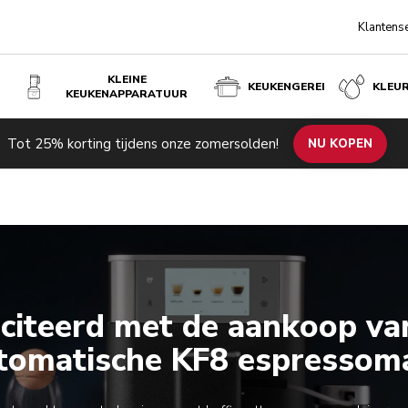
Klantens
KLEINE
KEUKENGEREI
KLEU
KEUKENAPPARATUUR
Tot 25% korting tijdens onze zomersolden!
NU KOPEN
Nu registreren
Nu registreren
iciteerd met de aankoop va
tomatische KF8 espressom