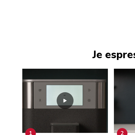
Je espre
1
2