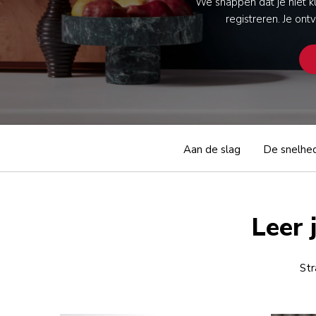
We snappen dat je niet k
registreren. Je on
Aan de slag
De snelhe
Leer 
Str