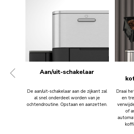
Aan/uit-schakelaar
ko
De aan/uit-schakelaar aan de zijkant zal
Draai he
al snel onderdeel worden van je
en tr
ochtendroutine. Opstaan en aanzetten.
verwijde
of a
automat
koff