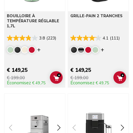
BOUILLOIRE À
GRILLE-PAIN 2 TRANCHES
TEMPÉRATURE RÉGLABLE
1,7L
3.8
(223)
4.1
(111)
Display more colors
Display mor
€ 149,25
€ 149,25
+
+
€ 199,00
€ 199,00
ADD TO CART
ADD 
Économisez
Économisez
€ 49,75
€ 49,75
Go to detail page
Go to detail page