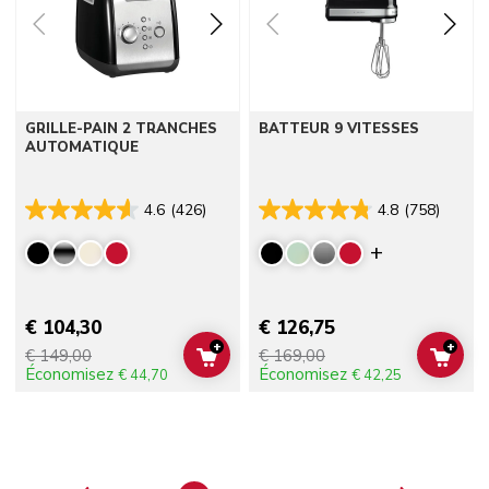
GRILLE-PAIN 2 TRANCHES
BATTEUR 9 VITESSES
AUTOMATIQUE
4.6
(426)
4.8
(758)
Display mor
€ 104,30
€ 126,75
+
+
€ 149,00
€ 169,00
ADD TO CART
ADD 
Économisez
Économisez
€ 44,70
€ 42,25