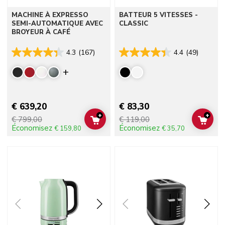
MACHINE À EXPRESSO
BATTEUR 5 VITESSES -
SEMI-AUTOMATIQUE AVEC
CLASSIC
BROYEUR À CAFÉ
4.3
(167)
4.4
(49)
Display more colors
€ 639,20
€ 83,30
+
+
€ 799,00
€ 119,00
ADD TO CART
ADD 
Économisez
Économisez
€ 159,80
€ 35,70
Go to detail page
Go to detail page