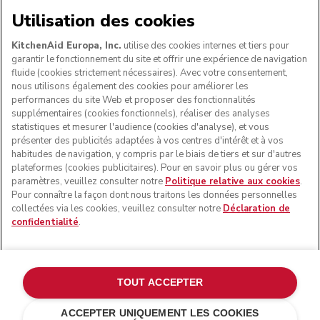
NOUS ACCEPTONS
Utilisation des cookies
KitchenAid Europa, Inc.
utilise des cookies internes et tiers pour
garantir le fonctionnement du site et offrir une expérience de navigation
fluide (cookies strictement nécessaires). Avec votre consentement,
SUIVEZ-NOUS
nous utilisons également des cookies pour améliorer les
performances du site Web et proposer des fonctionnalités
supplémentaires (cookies fonctionnels), réaliser des analyses
statistiques et mesurer l'audience (cookies d'analyse), et vous
présenter des publicités adaptées à vos centres d'intérêt et à vos
habitudes de navigation, y compris par le biais de tiers et sur d'autres
plateformes (cookies publicitaires). Pour en savoir plus ou gérer vos
paramètres, veuillez consulter notre
Politique relative aux cookies
.
Pour connaître la façon dont nous traitons les données personnelles
collectées via les cookies, veuillez consulter notre
Déclaration de
confidentialité
.
© KitchenAid 2026 - Tous droits réservés. KitchenAid et la
forme du robot pâtissier multifonction sont des marques
commerciales aux États-Unis et ailleurs.
TOUT ACCEPTER
Gérer mes cookies
Politique de confidentialité
ACCEPTER UNIQUEMENT LES COOKIES