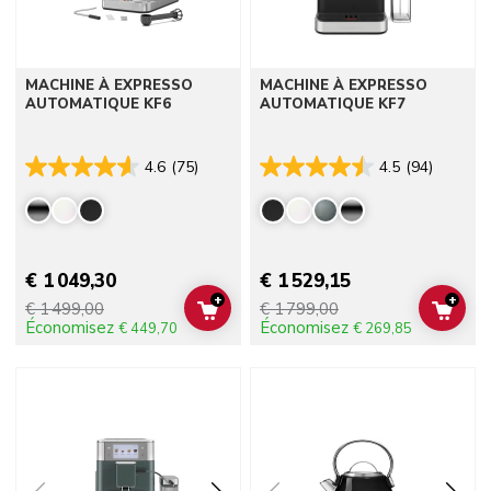
MACHINE À EXPRESSO
MACHINE À EXPRESSO
AUTOMATIQUE KF6
AUTOMATIQUE KF7
4.6
(75)
4.5
(94)
€ 1 049,30
€ 1 529,15
+
+
€ 1 499,00
€ 1 799,00
ADD TO CART
ADD 
Économisez
Économisez
€ 449,70
€ 269,85
Go to detail page
Go to detail page