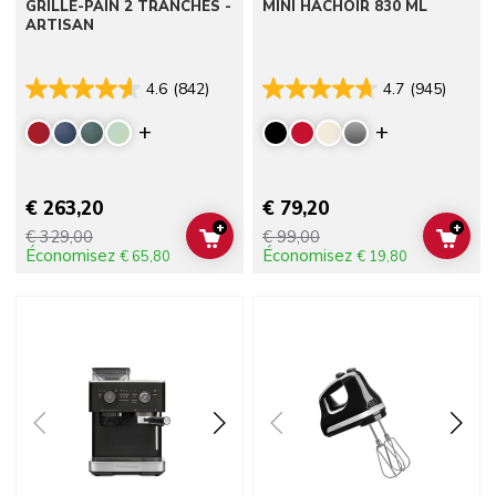
GRILLE-PAIN 2 TRANCHES -
MINI HACHOIR 830 ML
ARTISAN
4.6
(842)
4.7
(945)
Display more colors
Display mor
€ 263,20
€ 79,20
+
+
€ 329,00
€ 99,00
ADD TO CART
ADD 
Économisez
Économisez
€ 65,80
€ 19,80
Go to detail page
Go to detail page