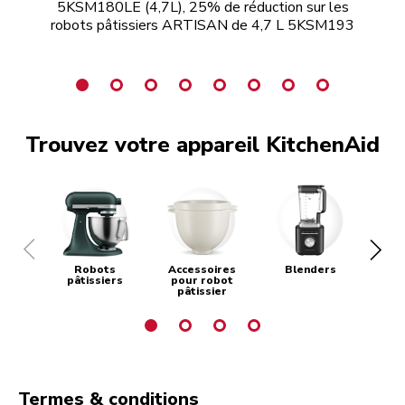
5KSM180LE (4,7L), 25% de réduction sur les
robots pâtissiers ARTISAN de 4,7 L 5KSM193
Trouvez votre appareil KitchenAid
Robots
Accessoires
Blenders
Ma
pâtissiers
pour robot
pâtissier
Termes & conditions