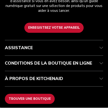
d’assistance si vous en avez besoin, ainsi qu’un guide
numérique gratuit sur une sélection de produits pour vous
aider à vous lancer.
ENREGISTREZ VOTRE APPAREIL
Health Check
Conditions générales de vente
La marque
Trouver une boutique
Service après-vente
Expédition et livraison
Notre histoire
ASSISTANCE
Suivez votre commande
Retours et remboursements
Garantie et documents
Imprint
FAQ
Déclaration d’accessibilité
Recupel
ODR
CONDITIONS DE LA BOUTIQUE EN LIGNE
À PROPOS DE KITCHENAID
TROUVER UNE BOUTIQUE