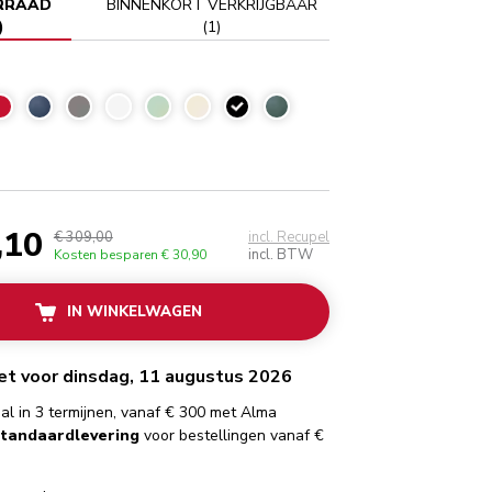
RRAAD
BINNENKORT VERKRIJGBAAR
)
(
1
)
Onyx zwart
,10
€ 309,00
incl. Recupel
incl. BTW
Kosten besparen
€ 30,90
IN WINKELWAGEN
het voor dinsdag, 11 augustus 2026
al in 3 termijnen, vanaf € 300 met Alma
standaardlevering
voor bestellingen vanaf €