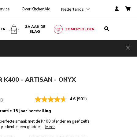
Nederlands
ervice
Over KitchenAid
GA AAN DE
REN
ZOMERSOLDEN
SLAG
Onyx zwart
€ 309,00
IN WINKELWAGEN
€ 278,10
Kosten
Hid
ngen
incl. BTW
besparen
€ 30,90
 K400 - ARTISAN - ONYX
4.6
(901)
OB
rantie 15 jaar herstelling
 perfecte smaak met de K400 blender en geef zelfs
Meer
ingrediënten een gladde
...