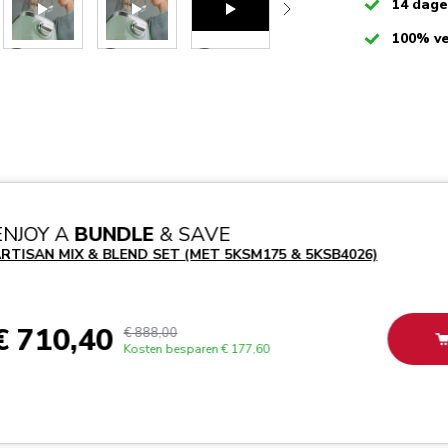
Checked
14 dag
Checked
100% ve
Play the video-mp4
Play the video-mp4
Play the video-mp4
ENJOY A
BUNDLE
& SAVE
RTISAN MIX & BLEND SET (MET 5KSM175 & 5KSB4026)
€ 710,40
€ 888,00
Kosten besparen
€ 177,60