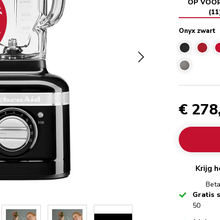
OP VOO
(
11
Onyx zwart
€ 278
Krijg 
Beta
Checked
Gratis 
50