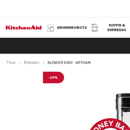
KOFFIE &
KEUKENROBOTS
ESPRESSO
BLENDER K400 - ARTISAN - ONYX ZWART
Overzicht
Wat zit er in de doos?
Voordelen
Gerelateer
Thuis
Blenders
>
>
BLENDER K400 - ARTISAN
-10%