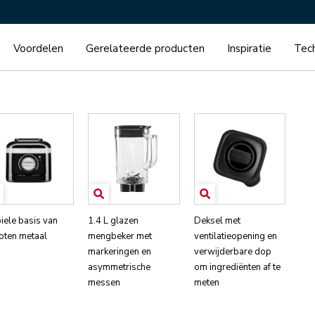
Voordelen
Gerelateerde producten
Inspiratie
Tech
iele basis van
1.4 L glazen
Deksel met
oten metaal
mengbeker met
ventilatieopening en
markeringen en
verwijderbare dop
asymmetrische
om ingrediënten af te
messen
meten