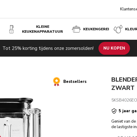
Klantens
KLEINE
KEUKENGEREI
KLEU
KEUKENAPPARATUUR
Tot 25% korting tijdens onze zomersolden!
de producten
Inspiratie
Technische specificaties
NU KOPEN
Beoordeli
BLENDER
Bestsellers
ZWART
5KSB4026E
5 jaar ga
Geniet van de
de lastigste 