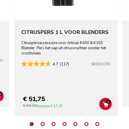
CITRUSPERS 1 L VOOR BLENDERS
Citruspersaccessoire voor Artisan K400 & K150
,
Blender. Pers het sap uit citrusvruchten zonder het
vruchtvlees.
BA
5KSB1CPA
4.7
(117)
+
€ 51,75
ADD TO CART
+
€ 69,00
ADD TO C
Bespaar
€ 17,25