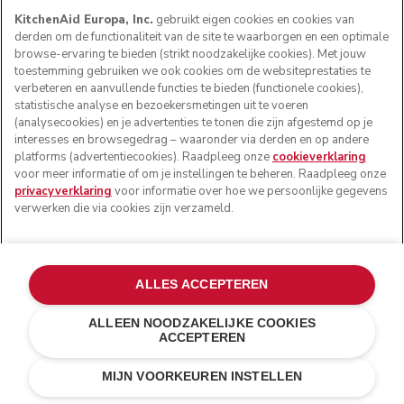
KitchenAid Europa, Inc.
gebruikt eigen cookies en cookies van
derden om de functionaliteit van de site te waarborgen en een optimale
browse-ervaring te bieden (strikt noodzakelijke cookies). Met jouw
toestemming gebruiken we ook cookies om de websiteprestaties te
verbeteren en aanvullende functies te bieden (functionele cookies),
statistische analyse en bezoekersmetingen uit te voeren
(analysecookies) en je advertenties te tonen die zijn afgestemd op je
interesses en browsegedrag – waaronder via derden en op andere
platforms (advertentiecookies). Raadpleeg onze
cookieverklaring
voor meer informatie of om je instellingen te beheren. Raadpleeg onze
privacyverklaring
voor informatie over hoe we persoonlijke gegevens
verwerken die via cookies zijn verzameld.
ALLES ACCEPTEREN
ALLEEN NOODZAKELIJKE COOKIES
ACCEPTEREN
Pistache
€ 309,00
IN WINKELWAGEN
€ 278,10
MIJN VOORKEUREN INSTELLEN
Kosten besparen
€ 30,90