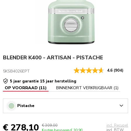
BLENDER K400 - ARTISAN - PISTACHE
4.6
(904)
5KSB4026EPT
5 jaar garantie 15 jaar herstelling
OP VOORRAAD
(
11
)
BINNENKORT VERKRIJGBAAR
(
1
)
Pistache
Arrow
€ 278,10
€ 309,00
incl. Recupel
incl. BTW
Kosten besparen
€ 30,90