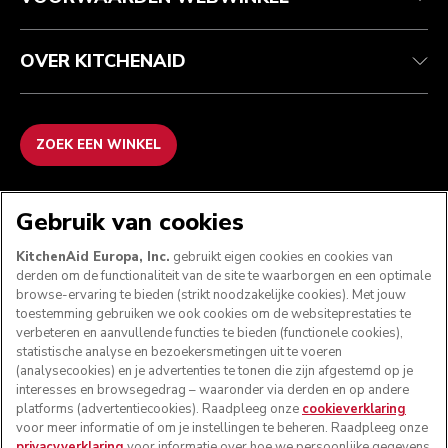
OVER KITCHENAID
ZOEK EEN WINKEL
WE ACCEPTEREN
Gebruik van cookies
KitchenAid Europa, Inc.
gebruikt eigen cookies en cookies van
derden om de functionaliteit van de site te waarborgen en een optimale
browse-ervaring te bieden (strikt noodzakelijke cookies). Met jouw
VOLG ONS
toestemming gebruiken we ook cookies om de websiteprestaties te
verbeteren en aanvullende functies te bieden (functionele cookies),
statistische analyse en bezoekersmetingen uit te voeren
(analysecookies) en je advertenties te tonen die zijn afgestemd op je
interesses en browsegedrag – waaronder via derden en op andere
platforms (advertentiecookies). Raadpleeg onze
cookieverklaring
voor meer informatie of om je instellingen te beheren. Raadpleeg onze
privacyverklaring
voor informatie over hoe we persoonlijke gegevens