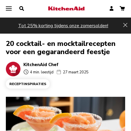
Tot 25% korting tijdens onze zomersolden!
Hi
20 cocktail- en mocktailrecepten
voor een gegarandeerd feestje
KitchenAid Chef
4 min. leestijd
27 maart 2025
RECEPTINSPIRATIES