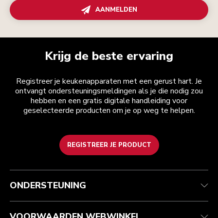
AANMELDEN
Krijg de beste ervaring
Registreer je keukenapparaten met een gerust hart. Je
ontvangt ondersteuningsmeldingen als je die nodig zou
hebben en een gratis digitale handleiding voor
geselecteerde producten om je op weg te helpen.
REGISTREER JE PRODUCT
Health check
Algemene voorwaarden
Het merk
Zoek een winkel
Klantenservice
Verzending en levering
Onze geschiedenis
ONDERSTEUNING
Je bestelling volgen
Retournering en terugbetaling
Garantie en documenten
Imprint
Veelgestelde vragen
Toegankelijkheidsverklaring
Recupel
ODR
VOORWAARDEN WEBWINKEL