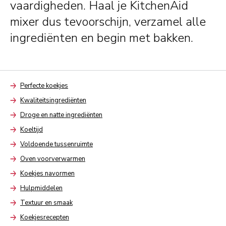
vaardigheden. Haal je KitchenAid
mixer dus tevoorschijn, verzamel alle
ingrediënten en begin met bakken.
Perfecte koekjes
Arrow
Kwaliteitsingrediënten
Arrow
Droge en natte ingrediënten
Arrow
Koeltijd
Arrow
Voldoende tussenruimte
Arrow
Oven voorverwarmen
Arrow
Koekjes navormen
Arrow
Hulpmiddelen
Arrow
Textuur en smaak
Arrow
Koekjesrecepten
Arrow