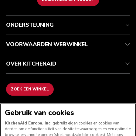
Health check
Algemene voorwaarden
Het merk
Zoek een winkel
Klantenservice
Verzending en levering
Onze geschiedenis
ONDERSTEUNING
Je bestelling volgen
Retournering en terugbetaling
Garantie en documenten
Imprint
Veelgestelde vragen
Toegankelijkheidsverklaring
Recupel
ODR
VOORWAARDEN WEBWINKEL
OVER KITCHENAID
ZOEK EEN WINKEL
WE ACCEPTEREN
Gebruik van cookies
KitchenAid Europa, Inc.
gebruikt eigen cookies en cookies van
derden om de functionaliteit van de site te waarborgen en een optimale
browse-ervaring te bieden (strikt noodzakelijke cookies). Met jouw