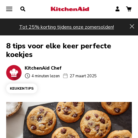
Tot 25% korting tijdens onze zomersolden!
Hi
8 tips voor elke keer perfecte
koekjes
KitchenAid Chef
4 minuten lezen
27 maart 2025
KEUKENTIPS