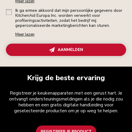
Meer lezen
Ik ga ermee akkoord dat mijn persoonlijke gegevens door
KitchenAid Europa Inc. worden verwerkt voor
profileringsactiviteiten, zodat het bedrijf mij
gepersonaliseerde marketingberichten kan sturen.
Meer lezen
AANMELDEN
Krijg de beste ervaring
Registreer je keukenapparaten met een gerust hart. Je
ontvangt ondersteuningsmeldingen als je die nodig zou
hebben en een gratis digitale handleiding voor
geselecteerde producten om je op weg te helpen.
REGISTREER JE PRODUCT