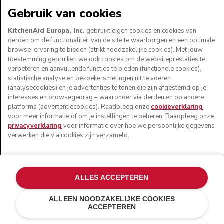
WE ACCEPTEREN
Gebruik van cookies
KitchenAid Europa, Inc.
gebruikt eigen cookies en cookies van
derden om de functionaliteit van de site te waarborgen en een optimale
browse-ervaring te bieden (strikt noodzakelijke cookies). Met jouw
VOLG ONS
toestemming gebruiken we ook cookies om de websiteprestaties te
verbeteren en aanvullende functies te bieden (functionele cookies),
statistische analyse en bezoekersmetingen uit te voeren
(analysecookies) en je advertenties te tonen die zijn afgestemd op je
interesses en browsegedrag – waaronder via derden en op andere
platforms (advertentiecookies). Raadpleeg onze
cookieverklaring
voor meer informatie of om je instellingen te beheren. Raadpleeg onze
privacyverklaring
voor informatie over hoe we persoonlijke gegevens
verwerken die via cookies zijn verzameld.
© KitchenAid 2026 - Alle rechten voorbehouden.
ALLES ACCEPTEREN
KitchenAid en het design van de keukenrobot zijn
handelsmerken in de Verenigde Staten en andere landen.
ALLEEN NOODZAKELIJKE COOKIES
ACCEPTEREN
Mijn cookies beheren
Privacyverklaring
Cookiebeleid
Andere landen
Online geschillenafhandeling