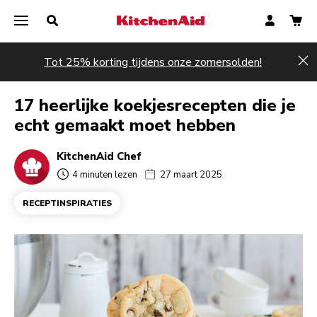
Tot 25% korting tijdens onze zomersolden!
Hi
17 heerlijke koekjesrecepten die je
echt gemaakt moet hebben
KitchenAid Chef
4 minuten lezen
27 maart 2025
RECEPTINSPIRATIES