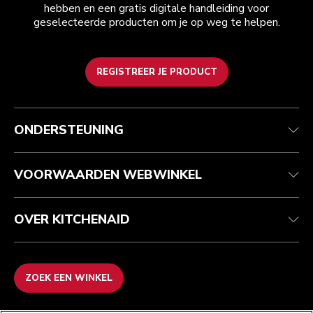
hebben en een gratis digitale handleiding voor
geselecteerde producten om je op weg te helpen.
REGISTREER JE PRODUCT
Health check
Algemene voorwaarden
Het merk
Zoek een winkel
Klantenservice
Verzending en levering
Onze geschiedenis
ONDERSTEUNING
Je bestelling volgen
Retournering en terugbetaling
Garantie en documenten
Imprint
Veelgestelde vragen
Toegankelijkheidsverklaring
Recupel
ODR
VOORWAARDEN WEBWINKEL
OVER KITCHENAID
ZOEK EEN WINKEL