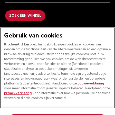
ZOEK EEN WINKEL
WE ACCEPTEREN
Gebruik van cookies
KitchenAid Europa, Inc.
gebruikt eigen cookies en cookies van
derden om de functionaliteit van de site te waarborgen en een optimale
browse-ervaring te bieden (strikt noodzakelijke cookies). Met jouw
VOLG ONS
toestemming gebruiken we ook cookies om de websiteprestaties te
verbeteren en aanvullende functies te bieden (functionele cookies),
statistische analyse en bezoekersmetingen uit te voeren
(analysecookies) en je advertenties te tonen die zijn afgestemd op je
interesses en browsegedrag – waaronder via derden en op andere
platforms (advertentiecookies). Raadpleeg onze
cookieverklaring
voor meer informatie of om je instellingen te beheren. Raadpleeg onze
privacyverklaring
voor informatie over hoe we persoonlijke gegevens
verwerken die via cookies zijn verzameld.