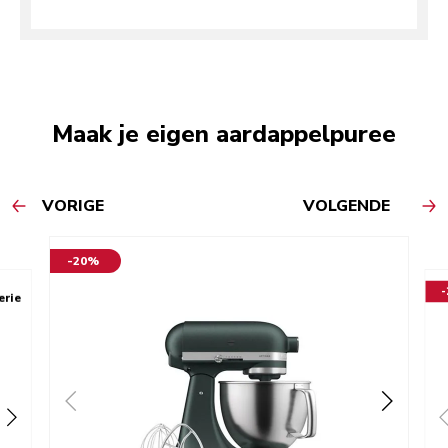
Maak je eigen aardappelpuree
VORIGE
VOLGENDE
-20%
erie