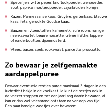
Specerijen: witte peper, knoflookpoeder, uienpoeder,
zout, paprika, mosterdpoeder, cajunkruiden, komijn.
Kazen: Parmezaanse kaas, Gruyère, geitenkaas, blauwe
kaas, feta, gerookte Goudse kaas.
Sauzen en vloeistoffen: karnemelk, zure room, romige
mierikswortel, beurre noisette, crème fraîche, kippen-
of runderbouillon, dijonmosterd.
Vlees: bacon, spek, rookworst, pancetta, prosciutto.
Zo bewaar je zelfgemaakte
aardappelpuree
Bewaar eventuele restjes puree maximaal 3 dagen in een
luchtdicht bakje in de koelkast. Je kunt de restjes ook in
de vriezer stoppen en tot een jaar lang daarin bewaren, al
kan er dan wel vriesbrand ontstaan na verloop van tijd.
Een paar handige weetjes over bewaren: