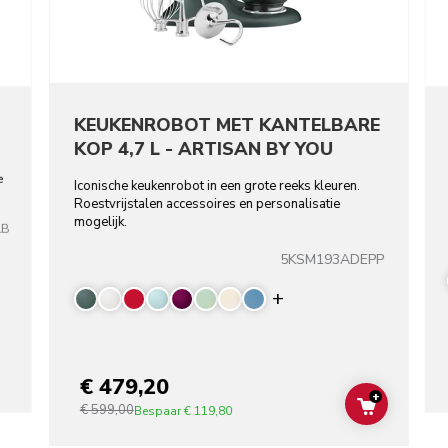
KEUKENROBOT MET KANTELBARE
KOP 4,7 L - ARTISAN BY YOU
e
Iconische keukenrobot in een grote reeks kleuren.
Roestvrijstalen accessoires en personalisatie
mogelijk.
LB
5KSM193ADEPP
Display more color
€ 479,20
+
€ 599,00
ADD TO C
Bespaar
€ 119,80