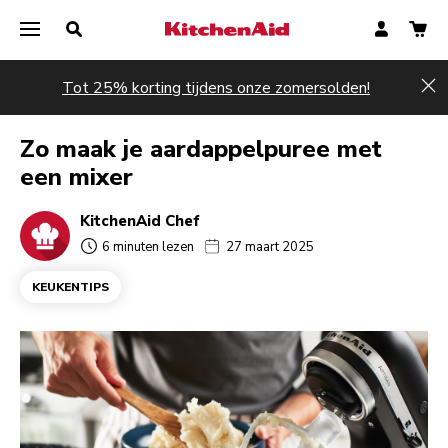
Tot 25% korting tijdens onze zomersolden!
Hi
Zo maak je aardappelpuree met
een mixer
KitchenAid Chef
6 minuten lezen
27 maart 2025
KEUKENTIPS