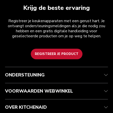
Krijg de beste ervaring
Registreer je keukenapparaten met een gerust hart. Je
ontvangt ondersteuningsmeldingen als je die nodig zou
hebben en een gratis digitale handleiding voor
geselecteerde producten om je op weg te helpen.
REGISTREER JE PRODUCT
Health check
Algemene voorwaarden
Het merk
Zoek een winkel
Klantenservice
Verzending en levering
Onze geschiedenis
ONDERSTEUNING
Je bestelling volgen
Retournering en terugbetaling
Garantie en documenten
Imprint
Veelgestelde vragen
Toegankelijkheidsverklaring
Recupel
ODR
VOORWAARDEN WEBWINKEL
OVER KITCHENAID