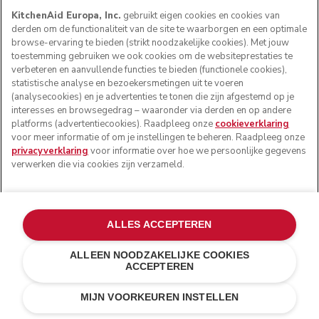
KitchenAid Europa, Inc.
gebruikt eigen cookies en cookies van
derden om de functionaliteit van de site te waarborgen en een optimale
browse-ervaring te bieden (strikt noodzakelijke cookies). Met jouw
toestemming gebruiken we ook cookies om de websiteprestaties te
verbeteren en aanvullende functies te bieden (functionele cookies),
statistische analyse en bezoekersmetingen uit te voeren
(analysecookies) en je advertenties te tonen die zijn afgestemd op je
interesses en browsegedrag – waaronder via derden en op andere
platforms (advertentiecookies). Raadpleeg onze
cookieverklaring
Gek op mayonaise maar liever zonder eieren? Dat kan met
voor meer informatie of om je instellingen te beheren. Raadpleeg onze
deze plantaardige versie. Deze heeft een zachte en
privacyverklaring
voor informatie over hoe we persoonlijke gegevens
fluweelachtige structuur door het gebruik van zijdetofu en
verwerken die via cookies zijn verzameld.
krijgt een vleugje pit door het toevoegen van citroensap
en azijn. De mayonaise mag, ook als je niet veganistisch
bent, niet in je koelkast ontbreken en is te gebruiken als
saladedressing of vegetarische dip.
ALLES ACCEPTEREN
23.
Simpele vinaigrette
ALLEEN NOODZAKELIJKE COOKIES
ACCEPTEREN
MIJN VOORKEUREN INSTELLEN