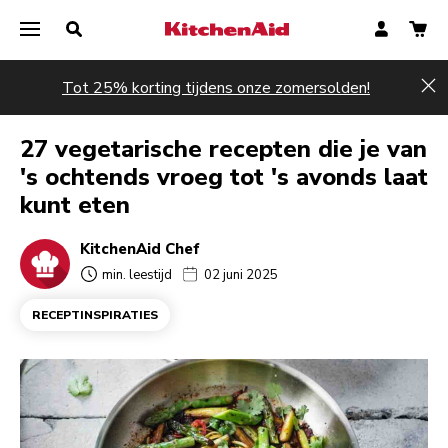
Tot 25% korting tijdens onze zomersolden!
Hi
27 vegetarische recepten die je van
's ochtends vroeg tot 's avonds laat
kunt eten
KitchenAid Chef
min. leestijd
02 juni 2025
RECEPTINSPIRATIES