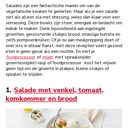
Salades zijn een fantastische manier om van de
vegetarische keuken te genieten. Maar als je een salade
ziet als alleen sla met dressing, wees dan klaar voor een
verrassing. Deze bowls zijn stoer, energiek en bedacht om
indruk te maken. Denk bijvoorbeeld aan ingelegde
groenten, geroosterde stukjes brood, smeuïge burrata en
zelfs pompoenkrullen. Of je nu aan mealprepping doet of
snel iets in elkaar flanst, met deze recepten voelt gezond
eten in geen geval als een routine. En met je
foodprocessor
of
mixer
met spiraalsnijder,
groentesnijder/-rasp of foodprocessor
,
kost het vrijwel
geen tijd om de groente in plakjes, kleine stukjes of
spiralen te snijden.
1.
Salade met venkel, tomaat,
komkommer en brood