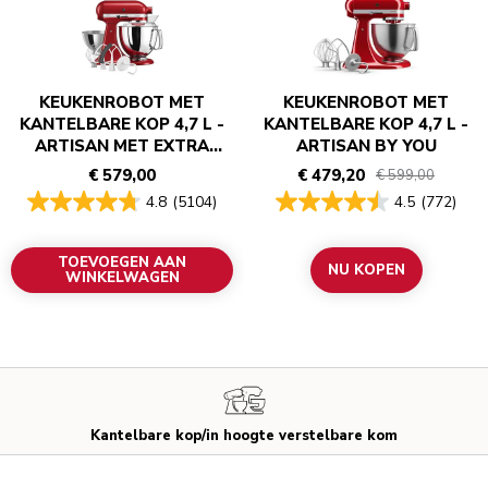
KEUKENROBOT MET
KEUKENROBOT MET
KANTELBARE KOP 4,7 L -
KANTELBARE KOP 4,7 L -
ARTISAN MET EXTRA
ARTISAN BY YOU
ACCESSOIRES
€ 579,00
€ 479,20
€ 599,00
4.8
(5104)
4.5
(772)
TOEVOEGEN AAN
NU KOPEN
WINKELWAGEN
Kantelbare kop/in hoogte verstelbare kom