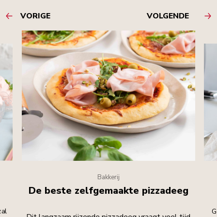
VORIGE
VOLGENDE
Bakkerij
De beste zelfgemaakte pizzadeeg
zal
G
Dit langzaam rijzende pizzadeeg vraagt veel tijd