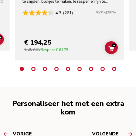
te snijden, blokjes te maken, te raspen en fijn te
PC
snijden.
5KSM2FPA
4.3
(261)
+
€ 194,25
ADD TO CART
+
€ 259,00
ADD TO C
Bespaar
€ 64,75
Personaliseer het met een extra
kom
VORIGE
VOLGENDE