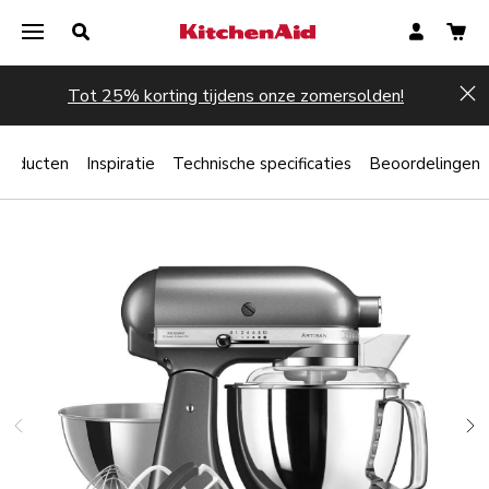
Tot 25% korting tijdens onze zomersolden!
Hi
producten
Inspiratie
Technische specificaties
Beoordelingen