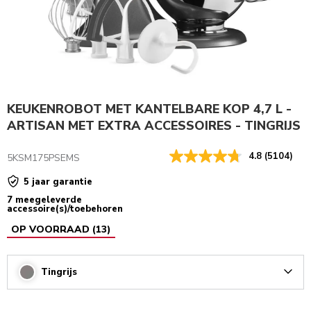
KEUKENROBOT MET KANTELBARE KOP 4,7 L -
ARTISAN MET EXTRA ACCESSOIRES - TINGRIJS
4.8
(5104)
5KSM175PSEMS
5 jaar garantie
7 meegeleverde
accessoire(s)/toebehoren
OP VOORRAAD
(
13
)
Tingrijs
Arrow