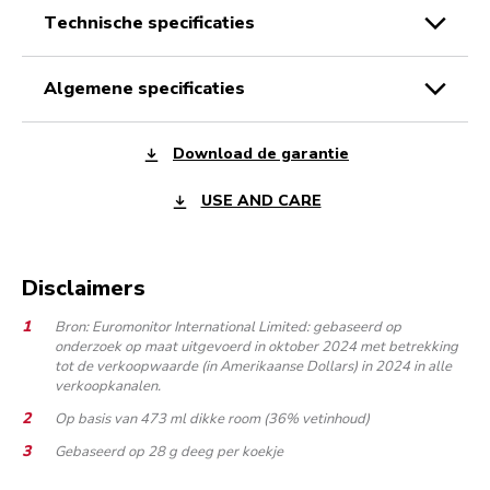
technische specificaties
algemene specificaties
Download de garantie
USE AND CARE
Disclaimers
Bron: Euromonitor International Limited: gebaseerd op
onderzoek op maat uitgevoerd in oktober 2024 met betrekking
tot de verkoopwaarde (in Amerikaanse Dollars) in 2024 in alle
verkoopkanalen.
Op basis van 473 ml dikke room (36% vetinhoud)
Gebaseerd op 28 g deeg per koekje