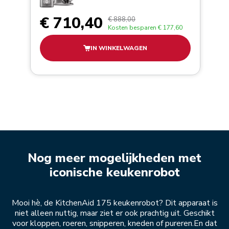
€ 710,40
€ 888,00
Kosten besparen
€ 177,60
IN WINKELWAGEN
Nog meer mogelijkheden met
iconische keukenrobot
Mooi hè, de KitchenAid 175 keukenrobot? Dit apparaat is
niet alleen nuttig, maar ziet er ook prachtig uit. Geschikt
voor kloppen, roeren, snipperen, kneden of pureren.En dat