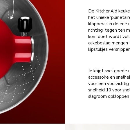
De KitchenAid keuke
het unieke 'planeta
klopperas in de ene 
richting, tegen ten m
kom doet wordt voll
cakebeslag mengen t
kipstukjes versnippe
Je krijgt snel goed
accessoire en snelhe
voor een voorzichtig
snelheid 10 voor sne
slagroom opkloppen (