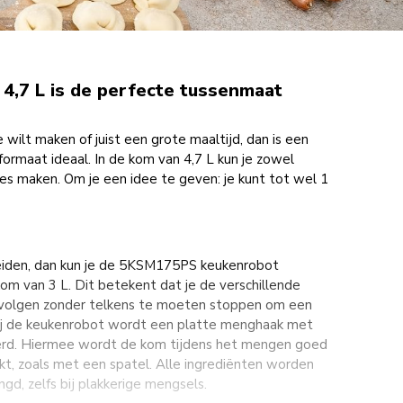
: 4,7 L is de perfecte tussenmaat
e wilt maken of juist een grote maaltijd, dan is een
formaat ideaal. In de kom van 4,7 L kun je zowel
ties maken. Om je een idee te geven: je kunt tot wel 1
eiden, dan kun je de 5KSM175PS keukenrobot
om van 3 L. Dit betekent dat je de verschillende
volgen zonder telkens te moeten stoppen om een
ij de keukenrobot wordt een platte menghaak met
verd. Hiermee wordt de kom tijdens het mengen goed
kt, zoals met een spatel. Alle ingrediënten worden
d, zelfs bij plakkerige mengsels.