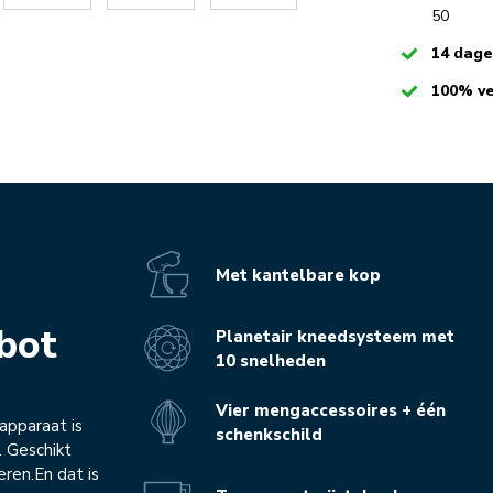
50
Checked
14 dag
Checked
100% ve
Met kantelbare kop
bot
Planetair kneedsysteem met
10 snelheden
Vier mengaccessoires + één
apparaat is
schenkschild
. Geschikt
eren.En dat is