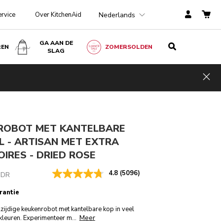
Nederlands
ervice
Over KitchenAid
GA AAN DE
REN
ZOMERSOLDEN
SLAG
Dried rose
IN WINKELWAGEN
€ 579,00
Hid
incl. BTW
ngen
ROBOT MET KANTELBARE
 L - ARTISAN MET EXTRA
IRES - DRIED ROSE
4.8
(5096)
EDR
rantie
lzijdige keukenrobot met kantelbare kop in veel
Meer
 kleuren. Experimenteer m
...