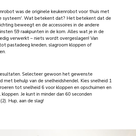
nrobot was de originele keukenrobot voor thuis met
ire systeem'. Wat betekent dat? Het betekent dat de
richting beweegt en de accessoires in de andere
insten 59 raakpunten in de kom. Alles wat je in de
edig verwerkt – niets wordt overgeslagen! Van
ot pastadeeg kneden, slagroom kloppen of
ren.
e resultaten. Selecteer gewoon het gewenste
id met behulp van de snelheidshendel. Kies snelheid 1
 roeren tot snelheid 6 voor kloppen en opschuimen en
l kloppen. Je kunt in minder dan 60 seconden
2). Hup, aan de slag!