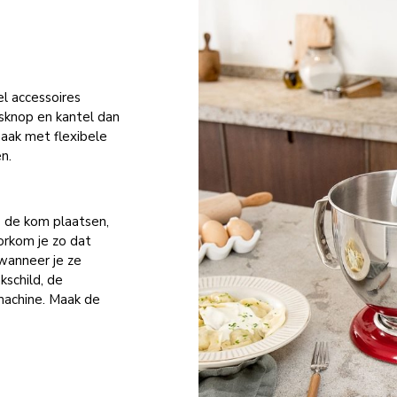
l accessoires
sknop en kantel dan
aak met flexibele
n.
p de kom plaatsen,
orkom je zo dat
wanneer je ze
kschild, de
achine. Maak de