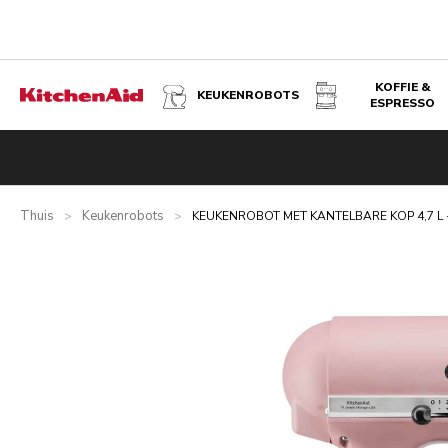
KOFFIE &
KEUKENROBOTS
ESPRESSO
KEUKENROBOT MET KANTELBARE KOP 4,7 L - ARTISAN M
Overzicht
Wat zit er in de doos?
Voordelen
Gerelateer
Thuis
Keukenrobots
>
>
KEUKENROBOT MET KANTELBARE KOP 4,7 L 