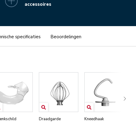
accessoires
nische specificaties
Beoordelingen
enkschild
Draadgarde
Kneedhaak
Me