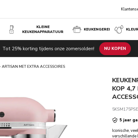
Klantens
KLEINE
KEUKENGEREI
KLEU
KEUKENAPPARATUUR
ET EXTRA ACCESSOIRES - DRIED ROSE
Tot 25% korting tijdens onze zomersolden!
de producten
Inspiratie
Technische specificaties
NU KOPEN
Beoordeli
- ARTISAN MET EXTRA ACCESSOIRES
KEUKEN
KOP 4,7
ACCESSO
5KSM175PS
5 jaar ga
Iconische, vee
verschillende