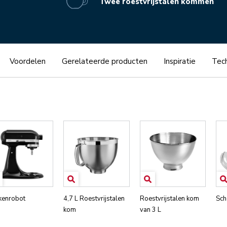
Twee roestvrijstalen kommen
Voordelen
Gerelateerde producten
Inspiratie
Tech
kenrobot
4,7 L Roestvrijstalen
Roestvrijstalen kom
Sch
kom
van 3 L