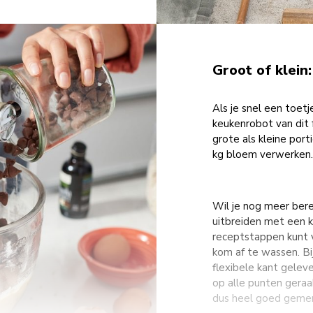
Groot of klein
Als je snel een toetj
keukenrobot van dit 
grote als kleine por
kg bloem verwerken.
Wil je nog meer ber
uitbreiden met een k
receptstappen kunt 
kom af te wassen. B
flexibele kant gele
op alle punten geraa
dus heel goed gemeng