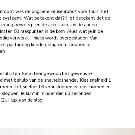
nrobot was de originele keukenrobot voor thuis met
ire systeem'. Wat betekent dat? Het betekent dat de
richting beweegt en de accessoires in de andere
insten 59 raakpunten in de kom. Alles wat je in de
edig verwerkt – niets wordt overgeslagen! Van
ot pastadeeg kneden, slagroom kloppen of
ren.
e resultaten. Selecteer gewoon het gewenste
id met behulp van de snelheidshendel. Kies snelheid 1
 roeren tot snelheid 6 voor kloppen en opschuimen en
l kloppen. Je kunt in minder dan 60 seconden
2). Hup, aan de slag!