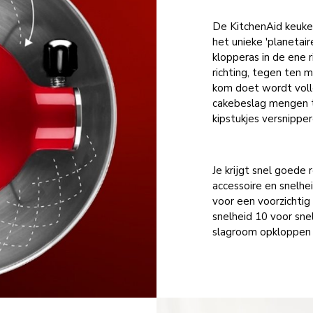
De KitchenAid keuke
het unieke 'planeta
klopperas in de ene 
richting, tegen ten m
kom doet wordt voll
cakebeslag mengen t
kipstukjes versnippe
Je krijgt snel goed
accessoire en snelhe
voor een voorzichtig
snelheid 10 voor sne
slagroom opkloppen (