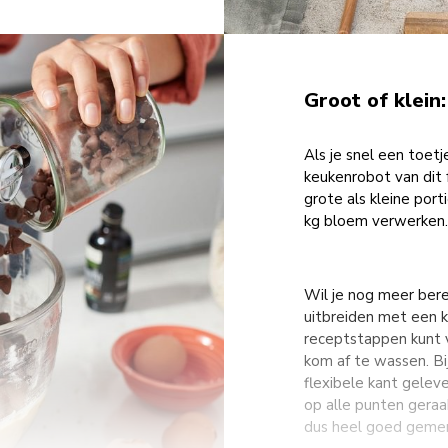
Groot of klein
Als je snel een toetj
keukenrobot van dit 
grote als kleine por
kg bloem verwerken.
Wil je nog meer ber
uitbreiden met een k
receptstappen kunt 
kom af te wassen. B
flexibele kant gele
op alle punten geraa
dus heel goed gemeng