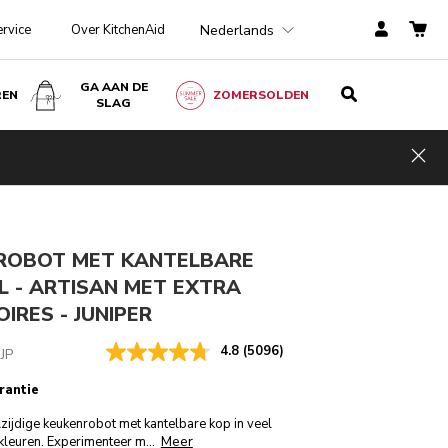
Nederlands
ervice
Over KitchenAid
GA AAN DE
REN
ZOMERSOLDEN
SLAG
Juniper
IN WINKELWAGEN
€ 579,00
Hid
incl. BTW
ngen
ROBOT MET KANTELBARE
 L - ARTISAN MET EXTRA
IRES - JUNIPER
4.8
(5096)
JP
rantie
lzijdige keukenrobot met kantelbare kop in veel
Meer
 kleuren. Experimenteer m
...