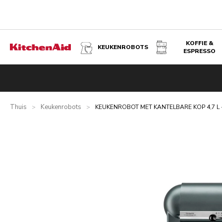
KOFFIE &
KEUKENROBOTS
ESPRESSO
KEUKENROBOT MET KANTELBARE KOP 4,7 L - ARTISAN M
Overzicht
Wat zit er in de doos?
Voordelen
Gerelateer
Thuis
Keukenrobots
>
>
KEUKENROBOT MET KANTELBARE KOP 4,7 L 