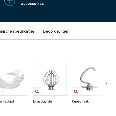
accessoires
nische specificaties
Beoordelingen
enkschild
Draadgarde
Kneedhaak
Me