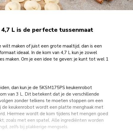
: 4,7 L is de perfecte tussenmaat
e wilt maken of juist een grote maaltijd, dan is een
formaat ideaal. In de kom van 4,7 L kun je zowel
ties maken. Om je een idee te geven: je kunt tot wel 1
eiden, dan kun je de 5KSM175PS keukenrobot
om van 3 L. Dit betekent dat je de verschillende
volgen zonder telkens te moeten stoppen om een
ij de keukenrobot wordt een platte menghaak met
verd. Hiermee wordt de kom tijdens het mengen goed
kt, zoals met een spatel. Alle ingrediënten worden
d, zelfs bij plakkerige mengsels.