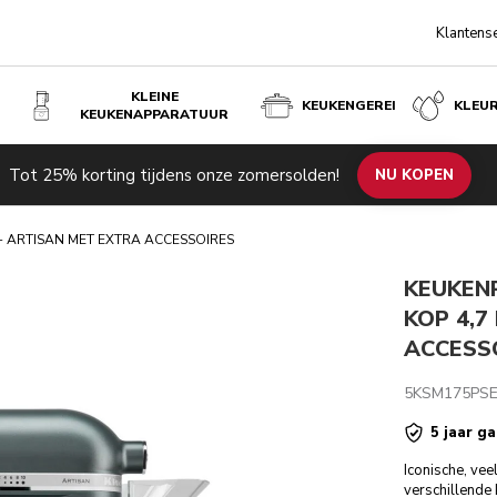
Klantens
KLEINE
KEUKENGEREI
KLEU
KEUKENAPPARATUUR
ET EXTRA ACCESSOIRES - JUNIPER
Tot 25% korting tijdens onze zomersolden!
de producten
Inspiratie
Technische specificaties
NU KOPEN
Beoordeli
- ARTISAN MET EXTRA ACCESSOIRES
KEUKEN
KOP 4,7
ACCESSO
5KSM175PSE
5 jaar ga
Iconische, vee
verschillende