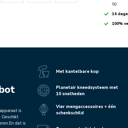
50
Checked
14 dag
Checked
100% ve
Met kantelbare kop
bot
Planetair kneedsysteem met
10 snelheden
Vier mengaccessoires + één
apparaat is
schenkschild
. Geschikt
eren.En dat is