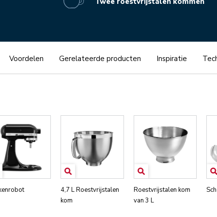
Twee roestvrijstalen kommen
Voordelen
Gerelateerde producten
Inspiratie
Tech
kenrobot
4,7 L Roestvrijstalen
Roestvrijstalen kom
Sch
kom
van 3 L