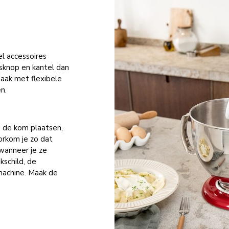
l accessoires
sknop en kantel dan
aak met flexibele
n.
p de kom plaatsen,
orkom je zo dat
wanneer je ze
kschild, de
achine. Maak de