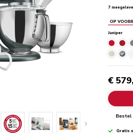
7 meegeleve
OP VOOR
Juniper
Junipe
€ 579
Bestel 
Checked
Gratis 