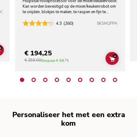
Hulpstuk foodprocessor voor de mixer/keukenrobot.
Kan worden bevestigd op de mixer/keukenrobot om
te snijden, blokjes te maken, te raspen en fijn te
PC
snijden.
5KSM2FPA
4.3
(260)
+
€ 194,25
ADD TO CART
+
€ 259,00
ADD TO C
Bespaar
€ 64,75
Personaliseer het met een extra
kom