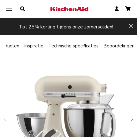
Tot 25% korting tijdens onze zomersolden!
Hi
producten
Inspiratie
Technische specificaties
Beoordelingen