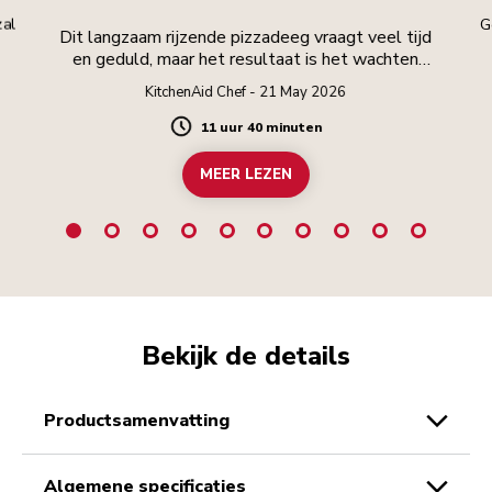
zal
G
Dit langzaam rijzende pizzadeeg vraagt veel tijd
en geduld, maar het resultaat is het wachten
waard.
KitchenAid Chef - 21 May 2026
11 uur 40 minuten
Duration
MEER LEZEN
Bekijk de details
productsamenvatting
algemene specificaties