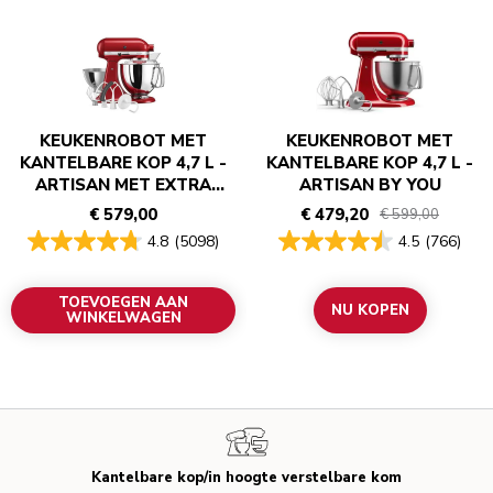
KEUKENROBOT MET
KEUKENROBOT MET
KANTELBARE KOP 4,7 L -
KANTELBARE KOP 4,7 L -
ARTISAN MET EXTRA
ARTISAN BY YOU
ACCESSOIRES
€ 579,00
€ 479,20
€ 599,00
4.8
(5098)
4.5
(766)
TOEVOEGEN AAN
NU KOPEN
WINKELWAGEN
Kantelbare kop/in hoogte verstelbare kom