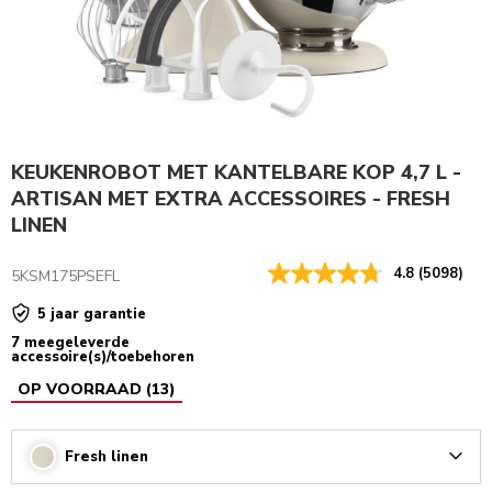
KEUKENROBOT MET KANTELBARE KOP 4,7 L -
ARTISAN MET EXTRA ACCESSOIRES - FRESH
LINEN
4.8
(5098)
5KSM175PSEFL
5 jaar garantie
7 meegeleverde
accessoire(s)/toebehoren
OP VOORRAAD
(
13
)
Fresh linen
Arrow