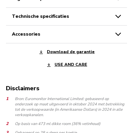
technische specificaties
accessories
Download de garantie
USE AND CARE
Disclaimers
Bron: Euromonitor International Limited: gebaseerd op
onderzoek op maat uitgevoerd in oktober 2024 met betrekking
tot de verkoopwaarde (in Amerikaanse Dollars) in 2024 in alle
verkoopkanalen.
Op basis van 473 ml dikke room (36% vetinhoud)
Gebaseerd op 28 g deeg per koekje