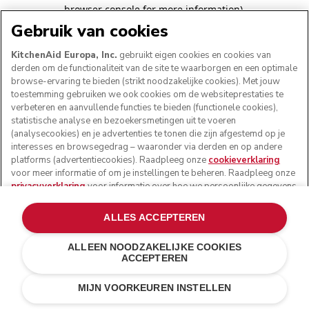
browser console for more information)
.
Gebruik van cookies
KitchenAid Europa, Inc.
gebruikt eigen cookies en cookies van
derden om de functionaliteit van de site te waarborgen en een optimale
browse-ervaring te bieden (strikt noodzakelijke cookies). Met jouw
toestemming gebruiken we ook cookies om de websiteprestaties te
verbeteren en aanvullende functies te bieden (functionele cookies),
statistische analyse en bezoekersmetingen uit te voeren
(analysecookies) en je advertenties te tonen die zijn afgestemd op je
interesses en browsegedrag – waaronder via derden en op andere
platforms (advertentiecookies). Raadpleeg onze
cookieverklaring
voor meer informatie of om je instellingen te beheren. Raadpleeg onze
privacyverklaring
voor informatie over hoe we persoonlijke gegevens
verwerken die via cookies zijn verzameld.
ALLES ACCEPTEREN
ALLEEN NOODZAKELIJKE COOKIES
ACCEPTEREN
MIJN VOORKEUREN INSTELLEN