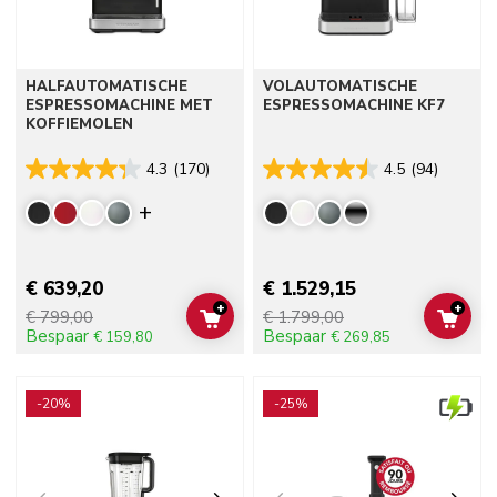
HALFAUTOMATISCHE
VOLAUTOMATISCHE
ESPRESSOMACHINE MET
ESPRESSOMACHINE KF7
KOFFIEMOLEN
4.3
(170)
4.5
(94)
Display more colors
€ 639,20
€ 1.529,15
+
+
€ 799,00
€ 1.799,00
ADD TO CART
ADD 
Bespaar
Bespaar
€ 159,80
€ 269,85
Go to detail page
Go to detail page
-20%
-25%