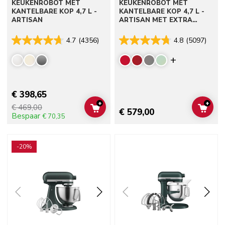
KEUKENROBOT MET
KEUKENROBOT MET
KANTELBARE KOP 4,7 L -
KANTELBARE KOP 4,7 L -
ARTISAN
ARTISAN MET EXTRA
ACCESSOIRES
4.7
(4356)
4.8
(5097)
Display mor
€ 398,65
+
+
€ 469,00
ADD TO CART
ADD 
€ 579,00
Bespaar
€ 70,35
Go to detail page
Go to detail page
-20%