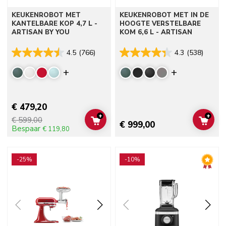
KEUKENROBOT MET
KEUKEN­ROBOT MET IN DE
KANTELBARE KOP 4,7 L -
HOOGTE VERSTELBARE
ARTISAN BY YOU
KOM 6,6 L - ARTISAN
4.5
(766)
4.3
(538)
Display more colors
Display mor
€ 479,20
+
+
€ 599,00
ADD TO CART
ADD 
€ 999,00
Bespaar
€ 119,80
Go to detail page
Go to detail page
-25%
-10%