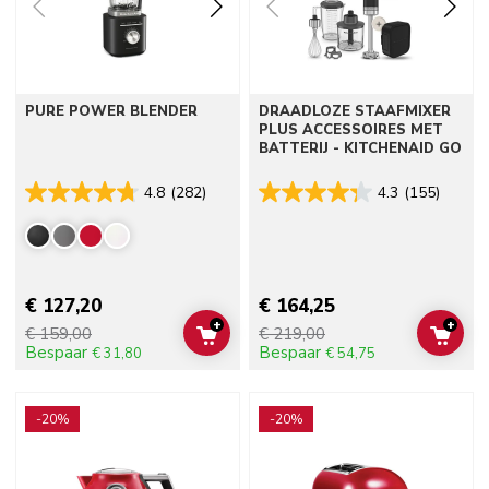
PURE POWER BLENDER
DRAADLOZE STAAFMIXER
PLUS ACCESSOIRES MET
BATTERIJ - KITCHENAID GO
4.8
(282)
4.3
(155)
€ 127,20
€ 164,25
+
+
€ 159,00
€ 219,00
ADD TO CART
ADD 
Bespaar
Bespaar
€ 31,80
€ 54,75
Go to detail page
Go to detail page
-20%
-20%