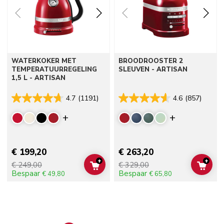
WATERKOKER MET
BROODROOSTER 2
TEMPERATUURREGELING
SLEUVEN - ARTISAN
1,5 L - ARTISAN
4.7
(1191)
4.6
(857)
Display more colors
Display mor
€ 199,20
€ 263,20
+
+
€ 249,00
€ 329,00
ADD TO CART
ADD 
Bespaar
Bespaar
€ 49,80
€ 65,80