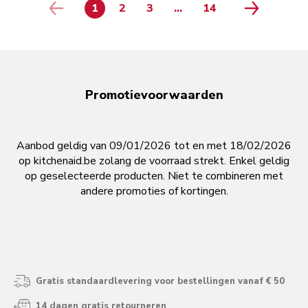
1
2
3
...
14
page 4
page 5
page 6
page 7
page 8
page 9
page 10
page 11
page 12
page 13
PAGE
PAGE
PAGE
PAGE
Promotievoorwaarden
Aanbod geldig van 09/01/2026 tot en met 18/02/2026
op kitchenaid.be zolang de voorraad strekt. Enkel geldig
op geselecteerde producten. Niet te combineren met
andere promoties of kortingen.
Gratis standaardlevering voor bestellingen vanaf € 50
14 dagen gratis retourneren